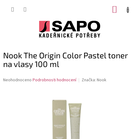
Přejít
NÁKUP
na
obsah
KOŠÍK
Nook The Origin Color Pastel toner
na vlasy 100 ml
Průměrné
Neohodnoceno
Podrobnosti hodnocení
Značka:
Nook
hodnocení
produktu
je
0,0
z
5
hvězdiček.