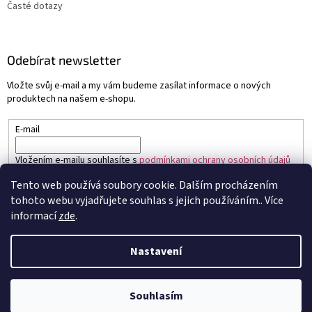
Časté dotazy
Odebírat newsletter
Vložte svůj e-mail a my vám budeme zasílat informace o nových
produktech na našem e-shopu.
E-mail
Vložením e-mailu souhlasíte s
podmínkami ochrany osobních údajů
Tento web používá soubory cookie. Dalším procházením
PŘIHLÁSIT SE
tohoto webu vyjadřujete souhlas s jejich používáním.. Více
informací
zde
.
Nastavení
Vytvořil Shoptet
Souhlasím
Copyright 2026
Sapo.cz
. Všechna práva vyhrazena.