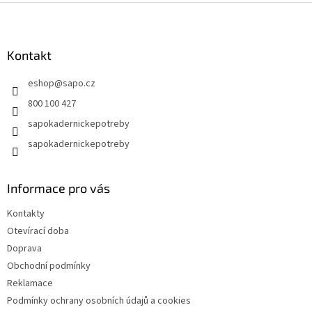
Z
á
p
a
Kontakt
t
eshop
@
sapo.cz
í
800 100 427
sapokadernickepotreby
sapokadernickepotreby
Informace pro vás
Kontakty
Otevírací doba
Doprava
Obchodní podmínky
Reklamace
Podmínky ochrany osobních údajů a cookies