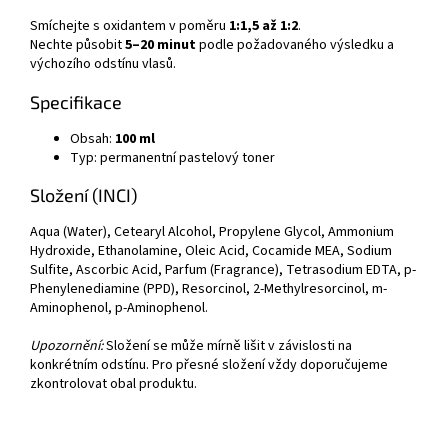
Smíchejte s oxidantem v poměru
1:1,5 až 1:2
.
Nechte působit
5–20 minut
podle požadovaného výsledku a
výchozího odstínu vlasů.
Specifikace
Obsah:
100 ml
Typ: permanentní pastelový toner
Složení (INCI)
Aqua (Water), Cetearyl Alcohol, Propylene Glycol, Ammonium
Hydroxide, Ethanolamine, Oleic Acid, Cocamide MEA, Sodium
Sulfite, Ascorbic Acid, Parfum (Fragrance), Tetrasodium EDTA, p-
Phenylenediamine (PPD), Resorcinol, 2-Methylresorcinol, m-
Aminophenol, p-Aminophenol.
Upozornění:
Složení se může mírně lišit v závislosti na
konkrétním odstínu. Pro přesné složení vždy doporučujeme
zkontrolovat obal produktu.