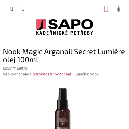
Přejít
NÁKUP
na
obsah
KOŠÍK
Nook Magic Arganoil Secret Lumiére
olej 100ml
8033171865231
Průměrné
Neohodnoceno
Podrobnosti hodnocení
Značka:
Nook
hodnocení
produktu
je
0,0
z
5
hvězdiček.