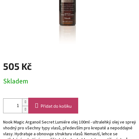
505 Kč
Měrná
Skladem
cena:
Přidat do košíku
Nook Magic Arganoil Secret Lumiére olej 100ml - ultralehký olej ve spreji
vhodný pro všechny typy vlasů, především pro krepaté a nepoddajné
vlasy. Hydratuje a obnovuje strukturu vlasů. Nemastí, lehce se