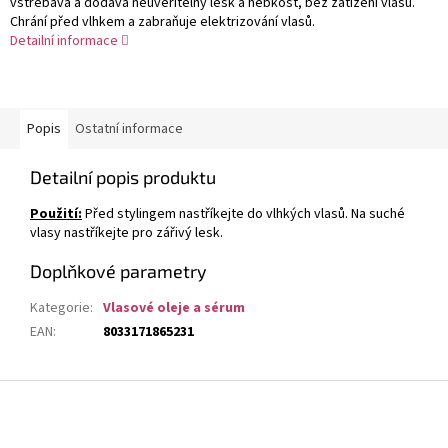
vstřebává a dodává neuvěřitelný lesk a hebkost, bez zatížení vlasů.
Chrání před vlhkem a zabraňuje elektrizování vlasů.
Detailní informace
Popis
Ostatní informace
Detailní popis produktu
Použití:
Před stylingem nastříkejte do vlhkých vlasů. Na suché
vlasy nastříkejte pro zářivý lesk.
Doplňkové parametry
Kategorie
:
Vlasové oleje a sérum
EAN
:
8033171865231
Z
á
p