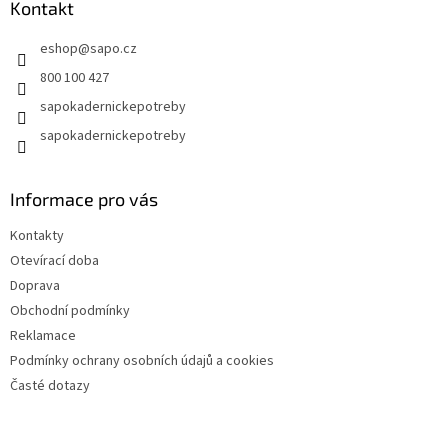
a
Kontakt
t
eshop
@
sapo.cz
í
800 100 427
sapokadernickepotreby
sapokadernickepotreby
Informace pro vás
Kontakty
Otevírací doba
Doprava
Obchodní podmínky
Reklamace
Podmínky ochrany osobních údajů a cookies
Časté dotazy