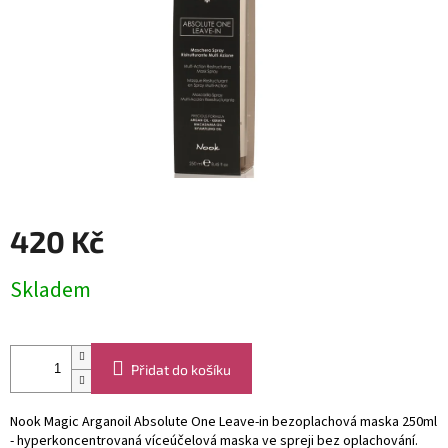
420 Kč
Měrná
Skladem
cena:
Přidat do košíku
Nook Magic Arganoil Absolute One Leave-in bezoplachová maska 250ml
- hyperkoncentrovaná víceúčelová maska ve spreji bez oplachování.