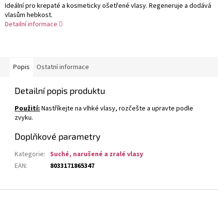
Ideální pro krepaté a kosmeticky ošetřené vlasy. Regeneruje a dodává
vlasům hebkost.
Detailní informace
Popis
Ostatní informace
Detailní popis produktu
Použití:
Nastříkejte na vlhké vlasy, rozčešte a upravte podle
zvyku.
Doplňkové parametry
Kategorie
:
Suché, narušené a zralé vlasy
EAN
:
8033171865347
Z
á
p