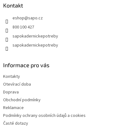
a
Kontakt
t
eshop
@
sapo.cz
í
800 100 427
sapokadernickepotreby
sapokadernickepotreby
Informace pro vás
Kontakty
Otevírací doba
Doprava
Obchodní podmínky
Reklamace
Podmínky ochrany osobních údajů a cookies
Časté dotazy