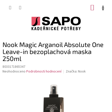
Přejít
NÁKUP
na
obsah
KOŠÍK
Nook Magic Arganoil Absolute One
Leave-in bezoplachová maska
250ml
8033171865347
Průměrné
Neohodnoceno
Podrobnosti hodnocení
Značka:
Nook
hodnocení
produktu
je
0,0
z
5
hvězdiček.