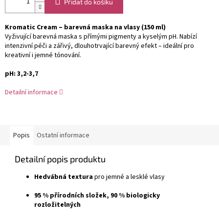
Přidat do košíku
Kromatic Cream – barevná maska na vlasy (150 ml)
Vyživující barevná maska s přímými pigmenty a kyselým pH. Nabízí
intenzivní péči a zářivý, dlouhotrvající barevný efekt – ideální pro
kreativní i jemné tónování.
pH: 3,2-3,7
Detailní informace
Popis
Ostatní informace
Detailní popis produktu
Hedvábná textura
pro jemné a lesklé vlasy
95 % přírodních složek, 90 % biologicky
rozložitelných