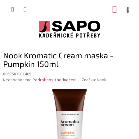
Přejít
NÁKUP
na
obsah
KOŠÍK
Nook Kromatic Cream maska -
Pumpkin 150ml
8057587081405
Průměrné
Neohodnoceno
Podrobnosti hodnocení
Značka:
Nook
hodnocení
produktu
je
0,0
z
5
hvězdiček.