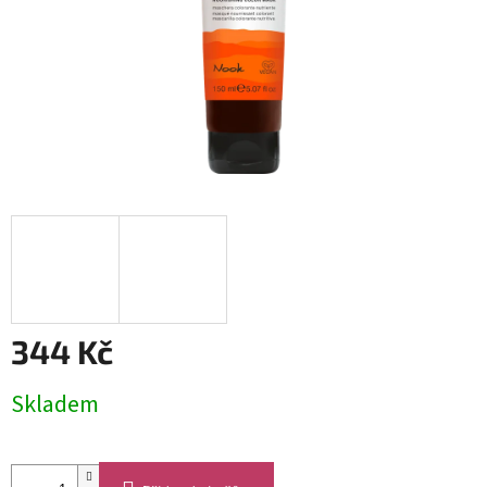
344 Kč
Měrná
Skladem
cena: