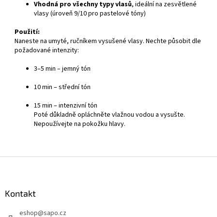
Vhodná pro všechny typy vlasů
, ideální na zesvětlené
vlasy (úroveň 9/10 pro pastelové tóny)
Použití:
Naneste na umyté, ručníkem vysušené vlasy. Nechte působit dle
požadované intenzity:
3–5 min – jemný tón
10 min – střední tón
15 min – intenzivní tón
Poté důkladně opláchněte vlažnou vodou a vysušte.
Nepoužívejte na pokožku hlavy.
Z
á
p
a
Kontakt
t
eshop
@
sapo.cz
í