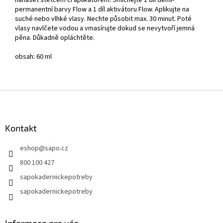
nanášet štětcem či aplikátorem. Smíchejte 1 díl demi-
permanentní barvy Flow a 1 díl aktivátoru Flow. Aplikujte na
suché nebo vlhké vlasy. Nechte působit max. 30 minut. Poté
vlasy navlčete vodou a vmasírujte dokud se nevytvoří jemná
pěna. Důkadně opláchtěte.
obsah: 60 ml
Z
á
p
a
Kontakt
t
eshop
@
sapo.cz
í
800 100 427
sapokadernickepotreby
sapokadernickepotreby