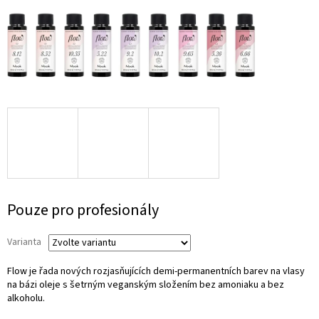
Měrná
Pouze pro profesionály
cena:
Varianta
Flow je řada nových rozjasňujících demi-permanentních barev na vlasy
na bázi oleje s šetrným veganským složením bez amoniaku a bez
alkoholu.