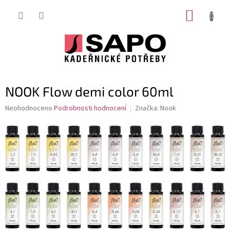
Přejít
NÁKUP
na
obsah
KOŠÍK
NOOK Flow demi color 60ml
Průměrné
Neohodnoceno
Podrobnosti hodnocení
Značka:
Nook
hodnocení
produktu
je
0,0
z
5
hvězdiček.