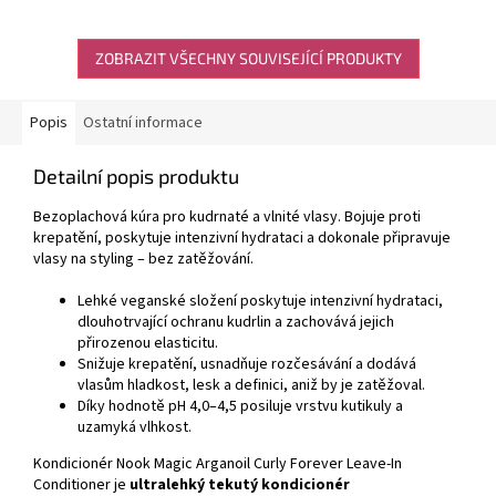
ZOBRAZIT VŠECHNY SOUVISEJÍCÍ PRODUKTY
Popis
Ostatní informace
Detailní popis produktu
Bezoplachová kúra pro kudrnaté a vlnité vlasy. Bojuje proti
krepatění, poskytuje intenzivní hydrataci a dokonale připravuje
vlasy na styling – bez zatěžování.
Lehké veganské složení poskytuje intenzivní hydrataci,
dlouhotrvající ochranu kudrlin a zachovává jejich
přirozenou elasticitu.
Snižuje krepatění, usnadňuje rozčesávání a dodává
vlasům hladkost, lesk a definici, aniž by je zatěžoval.
Díky hodnotě pH 4,0–4,5 posiluje vrstvu kutikuly a
uzamyká vlhkost.
Kondicionér Nook Magic Arganoil Curly Forever Leave-In
Conditioner je
ultralehký tekutý kondicionér