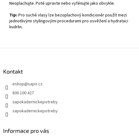
Neoplachujte. Poté upravte nebo vyfénujte jako obvykle.
Tip:
Pro suché vlasy lze bezoplachový kondicionér použít mezi
jednotlivými stylingovými procedurami pro osvěžení a hydrataci
kudrlin.
Z
á
p
a
Kontakt
t
eshop
@
sapo.cz
í
800 100 427
sapokadernickepotreby
sapokadernickepotreby
Informace pro vás