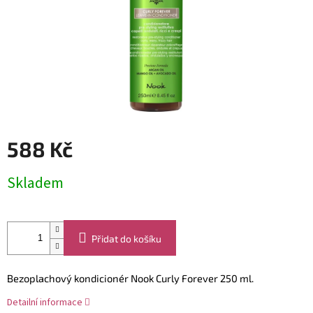
588 Kč
Měrná
Skladem
cena:
Přidat do košíku
Bezoplachový kondicionér Nook Curly Forever 250 ml.
Detailní informace