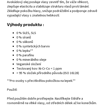
Avokádový olej posiluje vlasy zevnitř tím, že váže vlhkost,
zlepšuje elasticitu a stabilizuje strukturu vlasů proti lámání.
Zklidňuje pokožku hlavy, snižuje podráždění a podporuje zdravě
vypadající vlasy s znatelnou hebkostí.
Výhody
produktu :
0 % SLES, SLS
0 % síranů
0 % silikonů
0 % syntetických barviv
0 % lepku**
0 % parafínu
0 % minerálního oleje
Veganské složení
Testovaný kov: Ni-Cr-Co < 1 ppm
> 95 % složek přírodního původu (ISO 16128)
**Pro osoby s přecitlivělou pokožkou na lepek.**
Použití:
Před použitím dobře protřepejte. Nastříkejte štědře a
rovnoměrně na vlhké vlasy, od středních délek až ke konečkům.