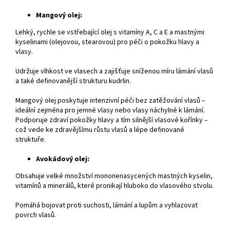
Mangový olej:
Lehký, rychle se vstřebající olej s vitamíny A, C a E a mastnými
kyselinami (olejovou, stearovou) pro péči o pokožku hlavy a
vlasy.
Udržuje vlhkost ve vlasech a zajišťuje sníženou míru lámání vlasů
a také definovanější strukturu kudrlin.
Mangový olej poskytuje intenzivní péči bez zatěžování vlasů –
ideální zejména pro jemné vlasy nebo vlasy náchylné k lámání.
Podporuje zdraví pokožky hlavy a tím silnější vlasové kořínky –
což vede ke zdravějšímu růstu vlasů a lépe definované
struktuře.
Avokádový olej:
Obsahuje velké množství mononenasycených mastných kyselin,
vitamínů a minerálů, které pronikají hluboko do vlasového stvolu.
Pomáhá bojovat proti suchosti, lámání a lupům a vyhlazovat
povrch vlasů.