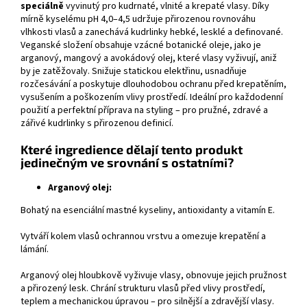
speciálně
vyvinutý pro kudrnaté, vlnité a krepaté vlasy. Díky
mírně kyselému pH 4,0–4,5 udržuje přirozenou rovnováhu
vlhkosti vlasů a zanechává kudrlinky hebké, lesklé a definované.
Veganské složení obsahuje vzácné botanické oleje, jako je
arganový, mangový a avokádový olej, které vlasy vyživují, aniž
by je zatěžovaly. Snižuje statickou elektřinu, usnadňuje
rozčesávání a poskytuje dlouhodobou ochranu před krepatěním,
vysušením a poškozením vlivy prostředí. Ideální pro každodenní
použití a perfektní příprava na styling – pro pružné, zdravé a
zářivé kudrlinky s přirozenou definicí.
Které ingredience dělají tento produkt
jedinečným ve srovnání s ostatními?
Arganový olej:
Bohatý na esenciální mastné kyseliny, antioxidanty a vitamín E.
Vytváří kolem vlasů ochrannou vrstvu a omezuje krepatění a
lámání.
Arganový olej hloubkově vyživuje vlasy, obnovuje jejich pružnost
a přirozený lesk. Chrání strukturu vlasů před vlivy prostředí,
teplem a mechanickou úpravou – pro silnější a zdravější vlasy.