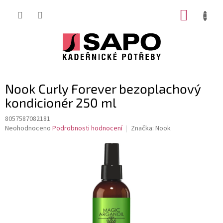
Přejít
NÁKUP
na
obsah
KOŠÍK
Nook Curly Forever bezoplachový
kondicionér 250 ml
8057587082181
Průměrné
Neohodnoceno
Podrobnosti hodnocení
Značka:
Nook
hodnocení
produktu
je
0,0
z
5
hvězdiček.