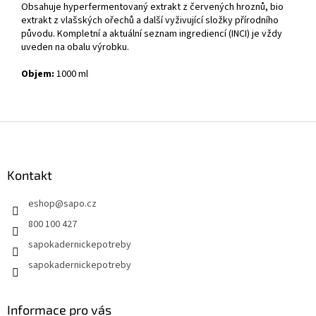
Obsahuje hyperfermentovaný extrakt z červených hroznů, bio
extrakt z vlašských ořechů a další vyživující složky přírodního
původu. Kompletní a aktuální seznam ingrediencí (INCI) je vždy
uveden na obalu výrobku.
Objem:
1000 ml
Z
á
p
a
Kontakt
t
eshop
@
sapo.cz
í
800 100 427
sapokadernickepotreby
sapokadernickepotreby
Informace pro vás