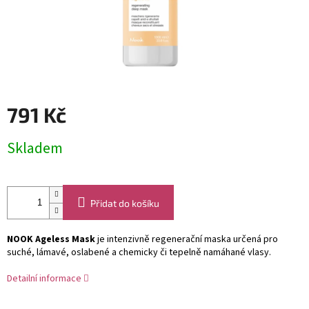
791 Kč
Měrná
Skladem
cena:
Přidat do košíku
NOOK Ageless Mask
je intenzivně regenerační maska určená pro
suché, lámavé, oslabené a chemicky či tepelně namáhané vlasy.
Detailní informace