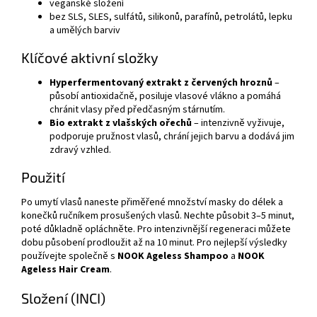
veganské složení
bez SLS, SLES, sulfátů, silikonů, parafínů, petrolátů, lepku
a umělých barviv
Klíčové aktivní složky
Hyperfermentovaný extrakt z červených hroznů
–
působí antioxidačně, posiluje vlasové vlákno a pomáhá
chránit vlasy před předčasným stárnutím.
Bio extrakt z vlašských ořechů
– intenzivně vyživuje,
podporuje pružnost vlasů, chrání jejich barvu a dodává jim
zdravý vzhled.
Použití
Po umytí vlasů naneste přiměřené množství masky do délek a
konečků ručníkem prosušených vlasů. Nechte působit 3–5 minut,
poté důkladně opláchněte. Pro intenzivnější regeneraci můžete
dobu působení prodloužit až na 10 minut. Pro nejlepší výsledky
používejte společně s
NOOK Ageless Shampoo
a
NOOK
Ageless Hair Cream
.
Složení (INCI)