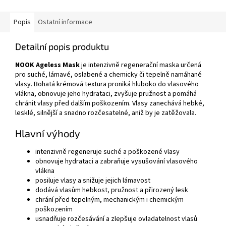
Popis
Ostatní informace
Detailní popis produktu
NOOK Ageless Mask
je intenzivně regenerační maska určená
pro suché, lámavé, oslabené a chemicky či tepelně namáhané
vlasy. Bohatá krémová textura proniká hluboko do vlasového
vlákna, obnovuje jeho hydrataci, zvyšuje pružnost a pomáhá
chránit vlasy před dalším poškozením. Vlasy zanechává hebké,
lesklé, silnější a snadno rozčesatelné, aniž by je zatěžovala.
Hlavní výhody
intenzivně regeneruje suché a poškozené vlasy
obnovuje hydrataci a zabraňuje vysušování vlasového
vlákna
posiluje vlasy a snižuje jejich lámavost
dodává vlasům hebkost, pružnost a přirozený lesk
chrání před tepelným, mechanickým i chemickým
poškozením
usnadňuje rozčesávání a zlepšuje ovladatelnost vlasů