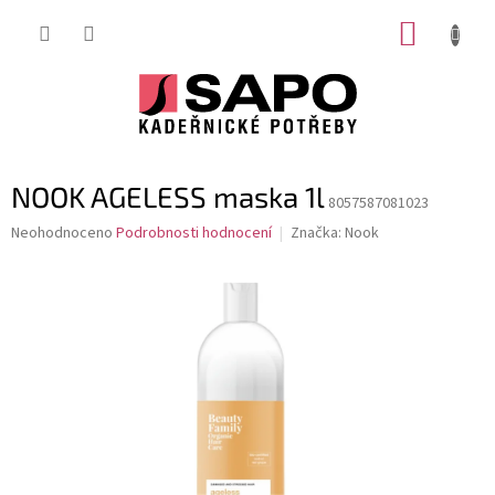
Přejít
NÁKUP
na
obsah
KOŠÍK
NOOK AGELESS maska 1l
8057587081023
Průměrné
Neohodnoceno
Podrobnosti hodnocení
Značka:
Nook
hodnocení
produktu
je
0,0
z
5
hvězdiček.