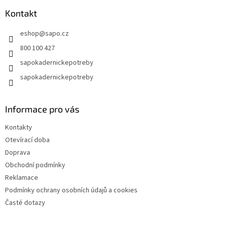
p
a
Kontakt
t
eshop
@
sapo.cz
í
800 100 427
sapokadernickepotreby
sapokadernickepotreby
Informace pro vás
Kontakty
Otevírací doba
Doprava
Obchodní podmínky
Reklamace
Podmínky ochrany osobních údajů a cookies
Časté dotazy