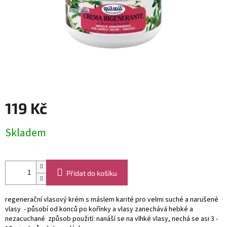
119 Kč
Měrná
Skladem
cena:
Přidat do košíku
regenerační vlasový krém s máslem karité pro velmi suché a narušené
vlasy - působí od konců po kořínky a vlasy zanechává hebké a
nezacuchané způsob použití: nanáší se na vlhké vlasy, nechá se asi 3 -