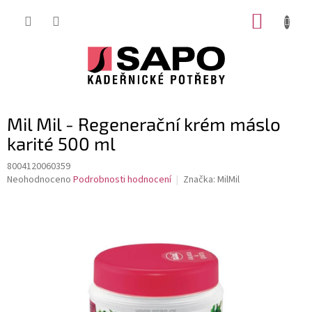
Přejít
NÁKUP
na
obsah
KOŠÍK
Mil Mil - Regenerační krém máslo
karité 500 ml
8004120060359
Průměrné
Neohodnoceno
Podrobnosti hodnocení
Značka:
MilMil
hodnocení
produktu
je
0,0
z
5
hvězdiček.