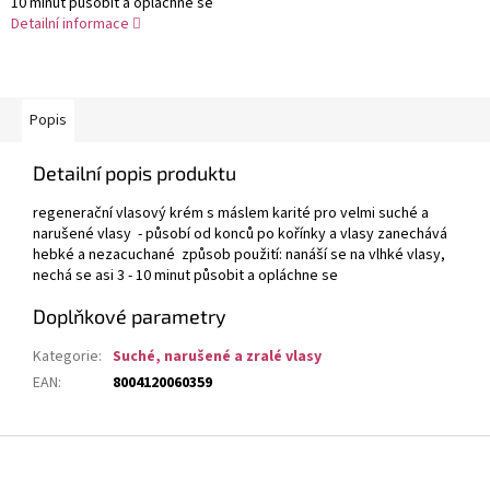
10 minut působit a opláchne se
Detailní informace
Popis
Detailní popis produktu
regenerační vlasový krém s máslem karité pro velmi suché a
narušené vlasy - působí od konců po kořínky a vlasy zanechává
hebké a nezacuchané způsob použití: nanáší se na vlhké vlasy,
nechá se asi 3 - 10 minut působit a opláchne se
Doplňkové parametry
Kategorie
:
Suché, narušené a zralé vlasy
EAN
:
8004120060359
Z
á