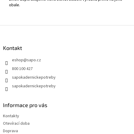
obale.
Z
á
p
a
Kontakt
t
eshop
@
sapo.cz
í
800 100 427
sapokadernickepotreby
sapokadernickepotreby
Informace pro vás
Kontakty
Otevírací doba
Doprava