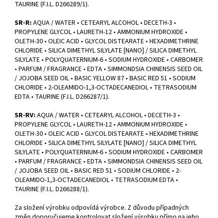
TAURINE (F.I.L. D266289/1).
SR-R:
AQUA / WATER • CETEARYL ALCOHOL • DECETH-3 •
PROPYLENE GLYCOL • LAURETH-12 • AMMONIUM HYDROXIDE •
OLETH-30 • OLEIC ACID • GLYCOL DISTEARATE • HEXADIMETHRINE
CHLORIDE • SILICA DIMETHYL SILYLATE [NANO] / SILICA DIMETHYL
SILYLATE • POLYQUATERNIUM-6 • SODIUM HYDROXIDE • CARBOMER
• PARFUM / FRAGRANCE • EDTA • SIMMONDSIA CHINENSIS SEED OIL
/ JOJOBA SEED OIL • BASIC YELLOW 87 • BASIC RED 51 • SODIUM
CHLORIDE • 2-OLEAMIDO-1,3-OCTADECANEDIOL • TETRASODIUM
EDTA • TAURINE (F.I.L. D266287/1).
SR-RV:
AQUA / WATER • CETEARYL ALCOHOL • DECETH-3 •
PROPYLENE GLYCOL • LAURETH-12 • AMMONIUM HYDROXIDE •
OLETH-30 • OLEIC ACID • GLYCOL DISTEARATE • HEXADIMETHRINE
CHLORIDE • SILICA DIMETHYL SILYLATE [NANO] / SILICA DIMETHYL
SILYLATE • POLYQUATERNIUM-6 • SODIUM HYDROXIDE • CARBOMER
• PARFUM / FRAGRANCE • EDTA • SIMMONDSIA CHINENSIS SEED OIL
/ JOJOBA SEED OIL • BASIC RED 51 • SODIUM CHLORIDE • 2-
OLEAMIDO-1,3-OCTADECANEDIOL • TETRASODIUM EDTA •
TAURINE (F.I.L. D266288/1).
Za složení výrobku odpovídá výrobce. Z důvodu případných
změn doporučujeme kontrolovat složení výrobku přímo na jeho