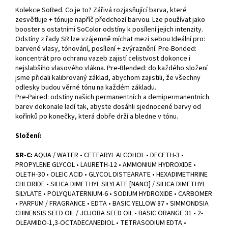
Kolekce SoRed. Co je to? Zářivá rozjasňující barva, které
zesvětluje + tónuje napříč předchozí barvou. Lze používat jako
booster s ostatními SoColor odstíny k posílení jejich intenzity.
Odstíny z řady SR lze vzájemně míchat mezi sebou Ideální pro:
barvené vlasy, tónování, posílení + zvýraznění. Pre-Bonded:
koncentrát pro ochranu vazeb zajistí celistvost dokonce i
nejslabšího vlasového vlákna. Pre-Blended: do každého složení
jsme přidali kalibrovaný základ, abychom zajistili, že všechny
odlesky budou věrné tónu na každém základu.
Pre-Paired: odstíny našich permanentních a demipermanentních
barev dokonale ladí tak, abyste dosáhli sjednocené barvy od
kořínků po konečky, která dobře drží a bledne v tónu.
Složení:
SR-C:
AQUA / WATER • CETEARYL ALCOHOL • DECETH-3 •
PROPYLENE GLYCOL • LAURETH-12 • AMMONIUM HYDROXIDE •
OLETH-30 • OLEIC ACID • GLYCOL DISTEARATE • HEXADIMETHRINE
CHLORIDE • SILICA DIMETHYL SILYLATE [NANO] / SILICA DIMETHYL
SILYLATE • POLYQUATERNIUM-6 • SODIUM HYDROXIDE • CARBOMER
• PARFUM / FRAGRANCE • EDTA • BASIC YELLOW 87 • SIMMONDSIA
CHINENSIS SEED OIL / JOJOBA SEED OIL • BASIC ORANGE 31 • 2-
OLEAMIDO-1,3-OCTADECANEDIOL • TETRASODIUM EDTA •