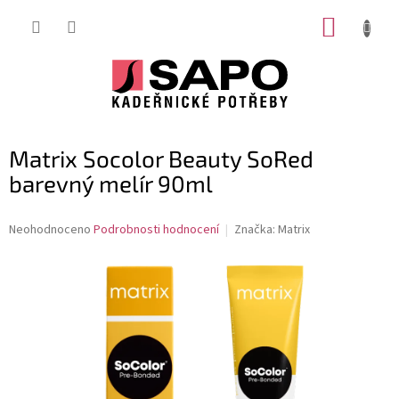
Přejít
NÁKUP
na
obsah
KOŠÍK
Matrix Socolor Beauty SoRed
barevný melír 90ml
Průměrné
Neohodnoceno
Podrobnosti hodnocení
Značka:
Matrix
hodnocení
produktu
je
0,0
z
5
hvězdiček.