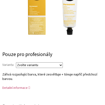
Měrná
Pouze pro profesionály
cena:
Varianta
Zářivá rozjasňující barva, které zesvětluje + tónuje napříč předchozí
barvou.
Detailní informace