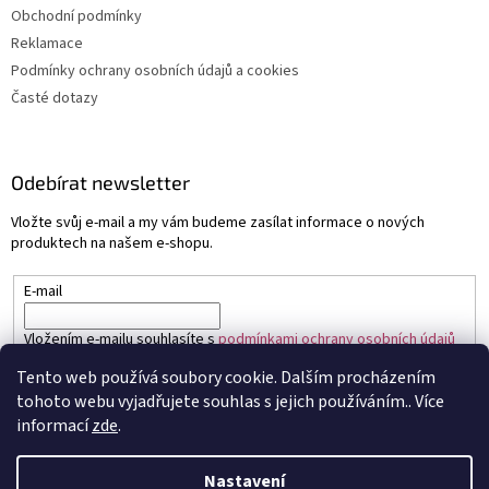
Obchodní podmínky
Reklamace
Podmínky ochrany osobních údajů a cookies
Časté dotazy
Odebírat newsletter
Vložte svůj e-mail a my vám budeme zasílat informace o nových
produktech na našem e-shopu.
E-mail
Vložením e-mailu souhlasíte s
podmínkami ochrany osobních údajů
Tento web používá soubory cookie. Dalším procházením
PŘIHLÁSIT SE
tohoto webu vyjadřujete souhlas s jejich používáním.. Více
informací
zde
.
Nastavení
Vytvořil Shoptet