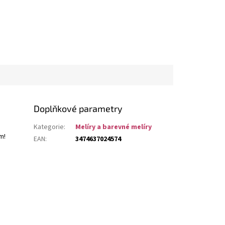
Doplňkové parametry
Kategorie
:
Melíry a barevné melíry
m!
EAN
:
3474637024574