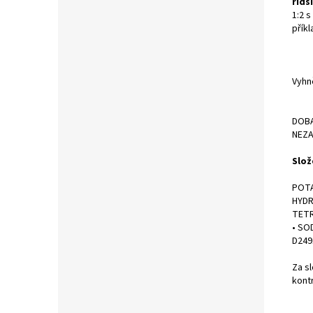
řidš
1:2 
příkl
Vyhn
DOBA
NEZA
Slož
POTA
HYDR
TETR
• SO
D249
Za s
kont