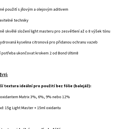
jné použití s jílovým a olejovým aditivem
avitelné techniky
jně skvělé složení light masteru pro zesvětlení až o 8 výšek tónu
hydrovaná kyselina citronová pro přidanou ochranu vazeb
ní potřeba ukončovat krokem 2 od Bond Ultim8
ITÍ:
ší textura ideální pro použití bez fólie (balejáž):
s oxidantem Matrix 3%, 6%, 9% nebo 12%
ad: 15g Light Master + 15ml oxidantu