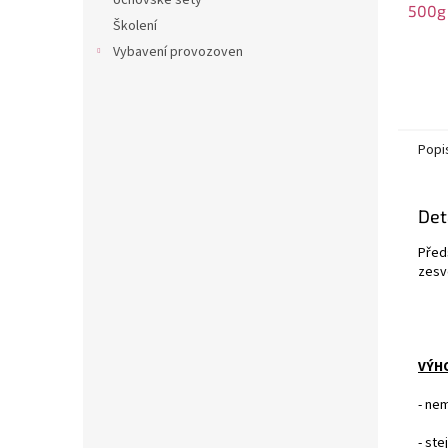
Učňovské sety
500g
Školení
Vybavení provozoven
Popi
Det
Před
zesv
VÝH
- ne
- ste