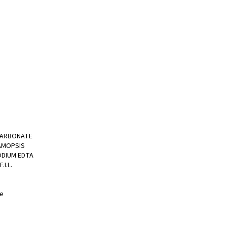
 CARBONATE
YAMOPSIS
ODIUM EDTA
I.L.
me