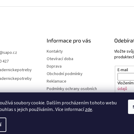
Informace pro vás
Odebíra
Kontakty
Vložte svů
@
sapo.cz
produktech
Otevírací doba
0 427
Doprava
adernickepotreby
E-mail
Obchodní podmínky
adernickepotreby
Reklamace
Vložením
Podmínky ochrany osobních
údajů
údajů a cookies
Časté dotazy
oužívá soubory cookie. Dalším procházením tohoto webu
PŘIHL
ouhlas s jejich používáním.. Více informací
zde
.
í