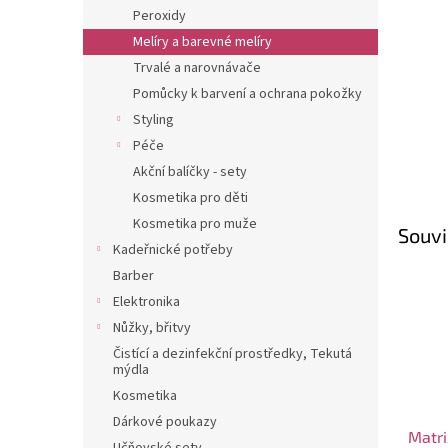
n
Peroxidy
e
Melíry a barevné melíry
l
Trvalé a narovnávače
Pomůcky k barvení a ochrana pokožky
Styling
Péče
Akční balíčky - sety
Kosmetika pro děti
Kosmetika pro muže
Souvi
Kadeřnické potřeby
Barber
Elektronika
Nůžky, břitvy
Čistící a dezinfekční prostředky, Tekutá
mýdla
Kosmetika
Dárkové poukazy
Matri