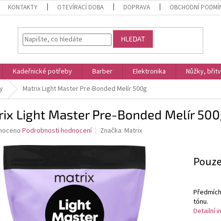
KONTAKTY
OTEVÍRACÍ DOBA
DOPRAVA
OBCHODNÍ PODMÍ
HLEDAT
Kadeřnické potřeby
Barber
Elektronika
Nůžky, břit
y
Matrix Light Master Pre-Bonded Melír 500g
ix Light Master Pre-Bonded Melír 50
né
noceno
Podrobnosti hodnocení
Značka:
Matrix
ní
u
Měrná
Pouze
cena:
Předmícha
ek.
tónu.
Detailní 