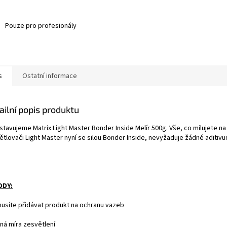
Pouze pro profesionály
s
Ostatní informace
ailní popis produktu
stavujeme Matrix Light Master Bonder Inside Melír 500g. Vše, co milujete na
ětlovači Light Master nyní se silou Bonder Inside, nevyžaduje žádné aditivu
ODY:
musíte přidávat produkt na ochranu vazeb
jná míra zesvětlení