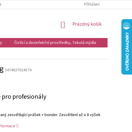
NKY
REKLAMACE
PODMÍNKY OCHRANY OSOBNÍCH ÚDAJŮ A COOKIES
Přihlášení
NÁKUPNÍ
Prázdný košík
KOŠÍK
vy
Čistící a dezinfekční prostředky, Tekutá mýdla
Kosmetika
0g
3474637024574
 pro profesionály
ný zesvětlující prášek + bonder. Zesvětlení až o 8 výšek
informace