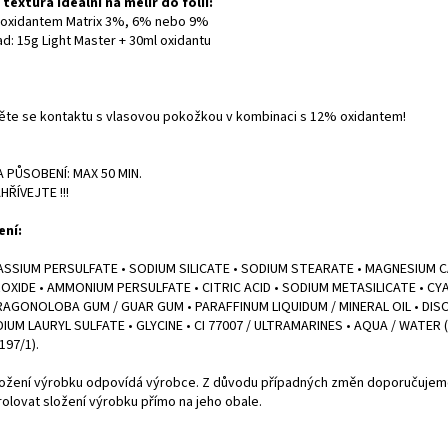
í textura ideální na melír do fólií:
s oxidantem Matrix 3%, 6% nebo 9%
ad: 15g Light Master + 30ml oxidantu
ěte se kontaktu s vlasovou pokožkou v kombinaci s 12% oxidantem!
 PŮSOBENÍ: MAX 50 MIN.
HŘÍVEJTE !!!
ení:
SSIUM PERSULFATE • SODIUM SILICATE • SODIUM STEARATE • MAGNESIUM
OXIDE • AMMONIUM PERSULFATE • CITRIC ACID • SODIUM METASILICATE • C
AGONOLOBA GUM / GUAR GUM • PARAFFINUM LIQUIDUM / MINERAL OIL • DIS
DIUM LAURYL SULFATE • GLYCINE • CI 77007 / ULTRAMARINES • AQUA / WATER (F.
197/1).
ložení výrobku odpovídá výrobce. Z důvodu případných změn doporučuje
rolovat složení výrobku přímo na jeho obale.