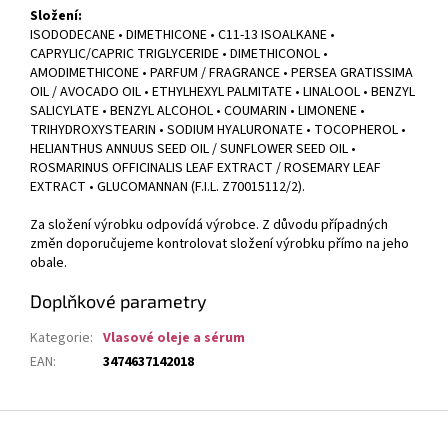
Složení:
ISODODECANE • DIMETHICONE • C11-13 ISOALKANE •
CAPRYLIC/CAPRIC TRIGLYCERIDE • DIMETHICONOL •
AMODIMETHICONE • PARFUM / FRAGRANCE • PERSEA GRATISSIMA
OIL / AVOCADO OIL • ETHYLHEXYL PALMITATE • LINALOOL • BENZYL
SALICYLATE • BENZYL ALCOHOL • COUMARIN • LIMONENE •
TRIHYDROXYSTEARIN • SODIUM HYALURONATE • TOCOPHEROL •
HELIANTHUS ANNUUS SEED OIL / SUNFLOWER SEED OIL •
ROSMARINUS OFFICINALIS LEAF EXTRACT / ROSEMARY LEAF
EXTRACT • GLUCOMANNAN (F.I.L. Z70015112/2).
Za složení výrobku odpovídá výrobce. Z důvodu případných
změn doporučujeme kontrolovat složení výrobku přímo na jeho
obale.
Doplňkové parametry
Kategorie
:
Vlasové oleje a sérum
EAN
:
3474637142018
Z
á