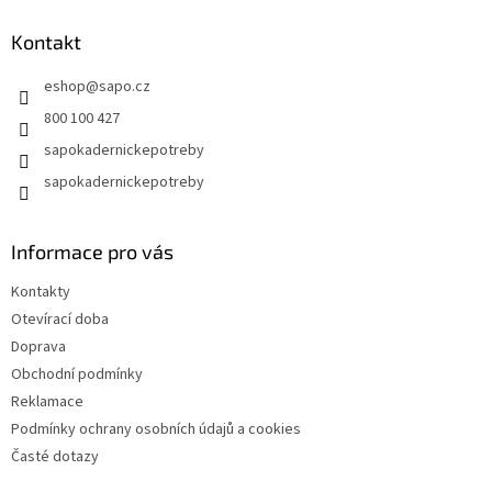
p
a
Kontakt
t
eshop
@
sapo.cz
í
800 100 427
sapokadernickepotreby
sapokadernickepotreby
Informace pro vás
Kontakty
Otevírací doba
Doprava
Obchodní podmínky
Reklamace
Podmínky ochrany osobních údajů a cookies
Časté dotazy