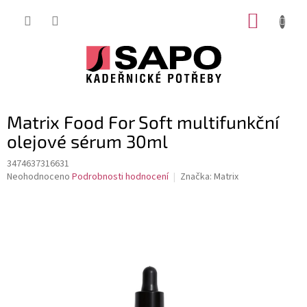
Přejít
NÁKUP
na
obsah
KOŠÍK
Matrix Food For Soft multifunkční
olejové sérum 30ml
3474637316631
Průměrné
Neohodnoceno
Podrobnosti hodnocení
Značka:
Matrix
hodnocení
produktu
je
0,0
z
5
hvězdiček.