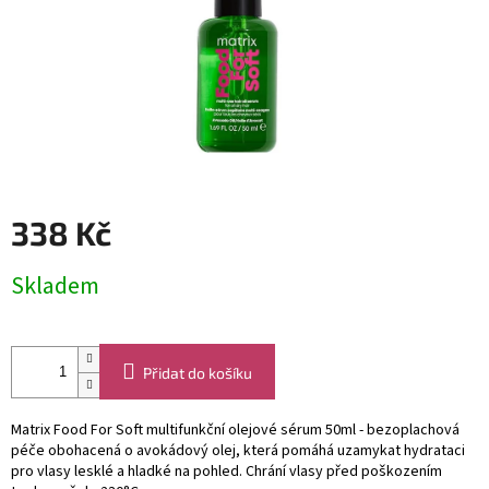
338 Kč
Měrná
Skladem
cena:
Přidat do košíku
Matrix Food For Soft multifunkční olejové sérum 50ml - bezoplachová
péče obohacená o avokádový olej, která pomáhá uzamykat hydrataci
pro vlasy lesklé a hladké na pohled. Chrání vlasy před poškozením