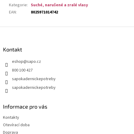
Kategorie
:
Suché, narušené a zralé vlasy
EAN
:
8025971014742
Z
á
p
a
Kontakt
t
eshop
@
sapo.cz
í
800 100 427
sapokadernickepotreby
sapokadernickepotreby
Informace pro vás
Kontakty
Otevírací doba
Doprava