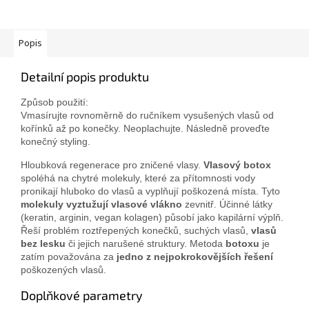
Popis
Detailní popis produktu
Způsob použití:
Vmasírujte rovnoměrně do ručníkem vysušených vlasů od
kořínků až po konečky. Neoplachujte. Následně proveďte
konečný styling.
Hloubková regenerace pro zničené vlasy.
Vlasový botox
spoléhá na chytré molekuly, které za přítomnosti vody
pronikají hluboko do vlasů a vyplňují poškozená místa. Tyto
molekuly vyztužují vlasové vlákno
zevnitř. Účinné látky
(keratin, arginin, vegan kolagen) působí jako kapilární výplň.
Řeší problém roztřepených konečků, suchých vlasů,
vlasů
bez lesku
či jejich narušené struktury. Metoda
botoxu
je
zatím považována za
jedno z nejpokrokovějších řešení
poškozených vlasů.
Doplňkové parametry