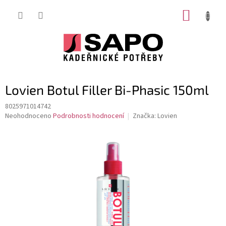
Přejít
NÁKUP
na
obsah
KOŠÍK
Lovien Botul Filler Bi-Phasic 150ml
8025971014742
Průměrné
Neohodnoceno
Podrobnosti hodnocení
Značka:
Lovien
hodnocení
produktu
je
0,0
z
5
hvězdiček.