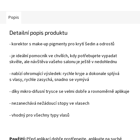
Popis
Detailní popis produktu
- korektor s make-up pigmenty pro krytí šedin a odrostů
- je ideální pomocník ve chvílích, kdy potřebujete vypadat
skvěle, ale návštěva vašeho salonu je ještě v nedohlednu
- nabízí ohromující výsledek: rychle kryje a dokonale splývá
s vlasy, rychle zasychá, snadno se vymývá
- díky mikro-difusní trysce se velmi dobře a rovnoměrně aplikuje
- nezanechává nežádoucí stopy ve vlasech
- vhodný pro všechny typy vlasů
Použití:
Před aplikací dobře protřepejte, aplikujte na suché