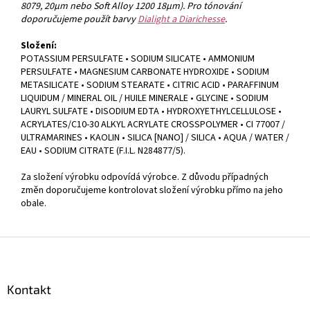
8079, 20μm nebo Soft Alloy 1200 18μm). Pro tónování
doporučujeme použít barvy
Dialight a Diarichesse
.
Složení:
POTASSIUM PERSULFATE • SODIUM SILICATE • AMMONIUM
PERSULFATE • MAGNESIUM CARBONATE HYDROXIDE • SODIUM
METASILICATE • SODIUM STEARATE • CITRIC ACID • PARAFFINUM
LIQUIDUM / MINERAL OIL / HUILE MINERALE • GLYCINE • SODIUM
LAURYL SULFATE • DISODIUM EDTA • HYDROXYETHYLCELLULOSE •
ACRYLATES/C10-30 ALKYL ACRYLATE CROSSPOLYMER • CI 77007 /
ULTRAMARINES • KAOLIN • SILICA [NANO] / SILICA • AQUA / WATER /
EAU • SODIUM CITRATE (F.I.L. N284877/5).
Za složení výrobku odpovídá výrobce. Z důvodu případných
změn doporučujeme kontrolovat složení výrobku přímo na jeho
obale.
Z
á
p
a
Kontakt
t