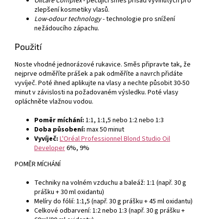
Oilcare Complex
- pečující směs přísad vyvinutých pro
zlepšení kosmetiky vlasů.
Low-odour technology
- technologie pro snížení
nežádoucího zápachu.
Použití
Noste vhodné jednorázové rukavice. Směs připravte tak, že
nejprve odměříte prášek a pak odměříte a navrch přidáte
vyvíječ. Poté ihned aplikujte na vlasy a nechte působit 30-50
minut v závislosti na požadovaném výsledku. Poté vlasy
opláchněte vlažnou vodou.
Poměr míchání:
1:1, 1:1,5 nebo 1:2 nebo 1:3
Doba působení:
max 50 minut
Vyvíječ:
L'Oréal Professionnel Blond Studio Oil
Developer
6%, 9%
POMĚR MÍCHÁNÍ
Techniky na volném vzduchu a baleáž: 1:1 (např. 30 g
prášku + 30 ml oxidantu)
Melíry do fólií: 1:1,5 (např. 30 g prášku + 45 ml oxidantu)
Celkové odbarvení: 1:2 nebo 1:3 (např. 30 g prášku +