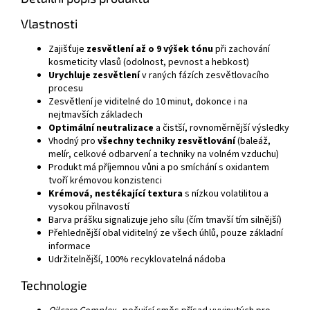
Vlastnosti
Zajišťuje
zesvětlení až o 9 výšek tónu
při zachování
kosmeticity vlasů (odolnost, pevnost a hebkost)
Urychluje zesvětlení
v raných fázích zesvětlovacího
procesu
Zesvětlení je viditelné do 10 minut, dokonce i na
nejtmavších základech
Optimální neutralizace
a čistší, rovnoměrnější výsledky
Vhodný pro
všechny techniky zesvětlování
(baleáž,
melír, celkové odbarvení a techniky na volném vzduchu)
Produkt má příjemnou vůni a po smíchání s oxidantem
tvoří krémovou konzistenci
Krémová, nestékající textura
s nízkou volatilitou a
vysokou přilnavostí
Barva prášku signalizuje jeho sílu (čím tmavší tím silnější)
Přehlednější obal viditelný ze všech úhlů, pouze základní
informace
Udržitelnější, 100% recyklovatelná nádoba
Technologie