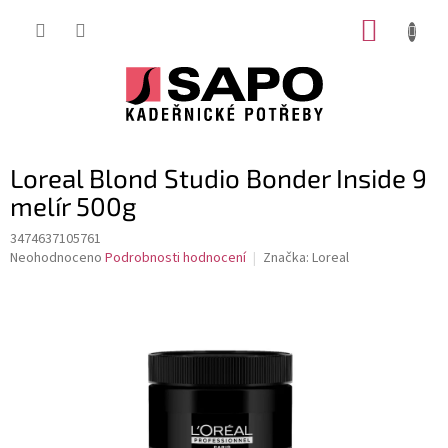
Přejít
NÁKUP
na
obsah
KOŠÍK
Loreal Blond Studio Bonder Inside 9
melír 500g
3474637105761
Průměrné
Neohodnoceno
Podrobnosti hodnocení
Značka:
Loreal
hodnocení
produktu
je
0,0
z
5
hvězdiček.