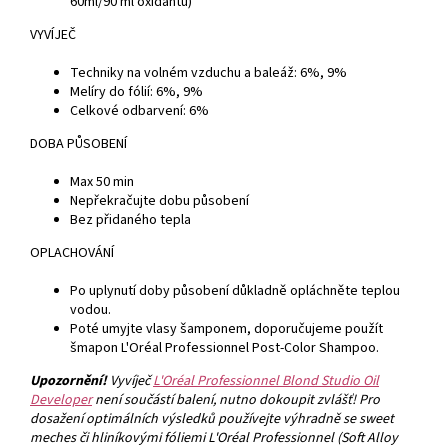
60ml/90 ml oxidantu)
VYVÍJEČ
Techniky na volném vzduchu a baleáž: 6%, 9%
Melíry do fólií: 6%, 9%
Celkové odbarvení: 6%
DOBA PŮSOBENÍ
Max 50 min
Nepřekračujte dobu působení
Bez přidaného tepla
OPLACHOVÁNÍ
Po uplynutí doby působení důkladně opláchněte teplou
vodou.
Poté umyjte vlasy šamponem, doporučujeme použít
šmapon L'Oréal Professionnel Post-Color Shampoo.
Upozornění!
Vyvíječ
L'Oréal Professionnel Blond Studio Oil
Developer
není součástí balení, nutno dokoupit zvlášť! Pro
dosažení optimálních výsledků používejte výhradně se sweet
meches či hliníkovými fóliemi L'Oréal Professionnel (Soft Alloy