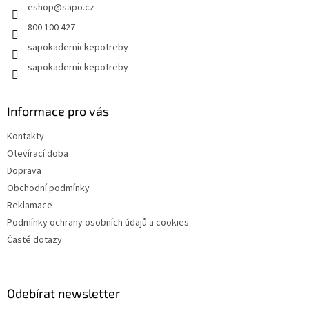
eshop
@
sapo.cz
í
800 100 427
sapokadernickepotreby
sapokadernickepotreby
Informace pro vás
Kontakty
Otevírací doba
Doprava
Obchodní podmínky
Reklamace
Podmínky ochrany osobních údajů a cookies
Časté dotazy
Odebírat newsletter