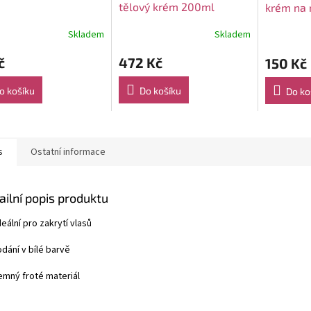
tělový krém 200ml
krém na 
Skladem
Skladem
č
472 Kč
150 Kč
o košíku
Do košíku
Do ko
s
Ostatní informace
ailní popis produktu
ideální pro zakrytí vlasů
odání v bílé barvě
jemný froté materiál