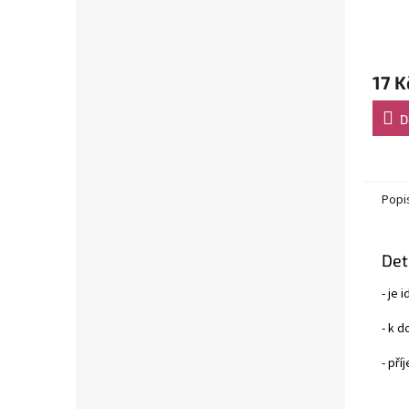
17 K
D
Popi
Det
- je 
- k d
- pří