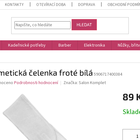
KONTAKTY
OTEVÍRACÍ DOBA
DOPRAVA
OBCHODNÍ PODMÍ
HLEDAT
Kadeřnické potřeby
Barber
Elektronika
Nůžky, břit
etická čelenka froté bílá
5906717400384
né
noceno
Podrobnosti hodnocení
Značka:
Salon Komplet
ní
89 
u
Měrná
Skla
cena:
ek.