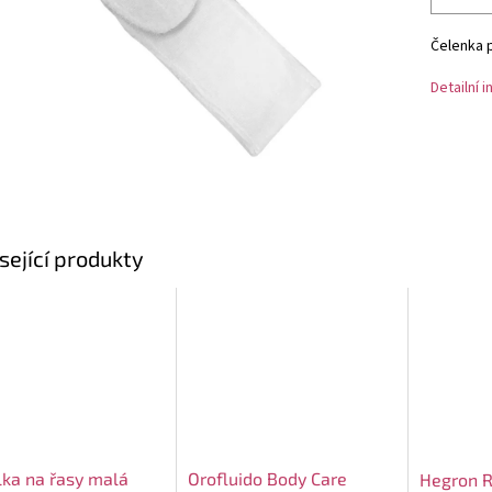
Čelenka p
Detailní 
sející produkty
lka na řasy malá
Orofluido Body Care
Hegron R