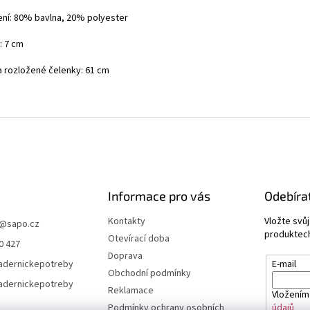
ení: 80% bavlna, 20% polyester
: 7 cm
a rozložené čelenky: 61 cm
Informace pro vás
Odebíra
Kontakty
Vložte svů
@
sapo.cz
produktech
Otevírací doba
0 427
Doprava
adernickepotreby
E-mail
Obchodní podmínky
adernickepotreby
Reklamace
Vložením
Podmínky ochrany osobních
údajů