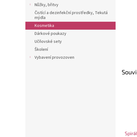
n
Nůžky, břitvy
e
Čistící a dezinfekční prostředky, Tekutá
l
mýdla
Kosmetika
Dárkové poukazy
Učňovské sety
Školení
Vybavení provozoven
Souvi
Spirá