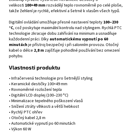
velikosti
100×49 mm
rozvádějí teplo rovnoměrně po celé ploše,
takže žehlení je rychlé, efektivní a šetrné k vlasům všech typů.
Digitální ovládání umožňuje přesné nastavení teploty
100–230
°C
, což poskytuje maximální kontrolu nad stylingem. Rychlá PTC
technologie zkracuje dobu zahřívání na minimum a usnadňuje
každodenní práci. Díky
automatickému vypnutí po 60
minutách
je přístroj bezpečný i při salonním provozu. Otočný
kabel o délce
2,8 m
zajišťuje pohodlné používání bez omezení
pohybu.
Vlastnosti produktu
• Infračervená technologie pro šetrnější styling
• Keramické destičky 100×49 mm
• Rovnoměrné rozložení tepla
• Digitální LCD displej (100–230 °C)
• Minimalizace tepelného poškození vlasů
• Snížení ztráty vlhkosti a větší hebkost
• Rychlý PTC ohřev
• Otočný kabel 2,8 m
• Automatické vypnutí po 60 minutách
• Výkon 60 W