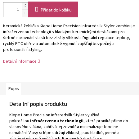
Přidat do košíku
Keramická žehlička Kiepe Home Precision Infraredsilk Styler kombinuje
infračervenou technologii s hladkými keramickými destičkami pro
šetrné narovnání vlasů bez ztráty vlhkosti. Digitální regulace teploty,
rychlý PTC ohřev a automatické vypnutí zajišťují bezpečný a
profesionální styling.
Detailní informace
Popis
Detailní popis produktu
Kiepe Home Precision Infraredsilk Styler využívá
pokročilou
infračervenou technologii
, která proniká přímo do
vlasového vlákna, zahřívá jej zevnitř a minimalizuje tepelné
namáhání. Vlasy si lépe udržují vlhkost, jsou hladké, jemné a
získávají výrazně vyšší lesk. Keramické destičky o