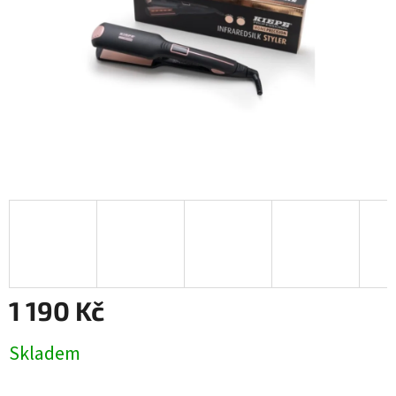
1 190 Kč
Měrná
Skladem
cena: