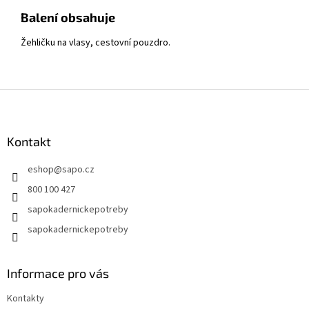
Balení obsahuje
Žehličku na vlasy, cestovní pouzdro.
Z
á
p
a
Kontakt
t
eshop
@
sapo.cz
í
800 100 427
sapokadernickepotreby
sapokadernickepotreby
Informace pro vás
Kontakty