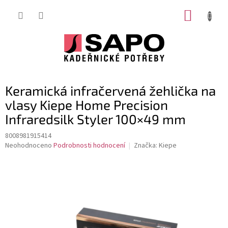
Přejít
NÁKUP
na
obsah
KOŠÍK
Keramická infračervená žehlička na
vlasy Kiepe Home Precision
Infraredsilk Styler 100×49 mm
8008981915414
Průměrné
Neohodnoceno
Podrobnosti hodnocení
Značka:
Kiepe
hodnocení
produktu
je
0,0
z
5
hvězdiček.