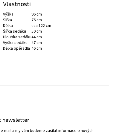
Vlastnosti
Výška
96 cm
Šířka
76 cm
Délka
cca 122 cm
Šířka sedáku
50 cm
Hloubka sedáku
44 cm
Výška sedáku
47 cm
Délka opěradla
46 cm
t newsletter
j e-mail a my vám budeme zasílat informace o nových