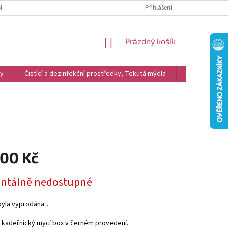
NKY
REKLAMACE
PODMÍNKY OCHRANY OSOBNÍCH ÚDAJŮ A COOKIES
Přihlášení
NÁKUPNÍ
Prázdný košík
KOŠÍK
vy
Čistící a dezinfekční prostředky, Tekutá mýdla
Kosmetika
900 Kč
tálně nedostupné
byla vyprodána…
 kadeřnický mycí box v černém provedení.