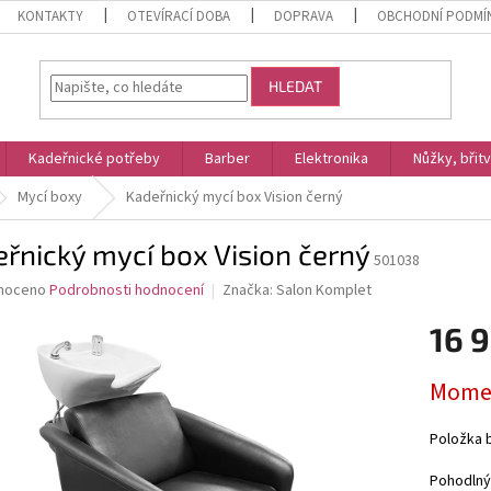
KONTAKTY
OTEVÍRACÍ DOBA
DOPRAVA
OBCHODNÍ PODMÍ
HLEDAT
Kadeřnické potřeby
Barber
Elektronika
Nůžky, břit
Mycí boxy
Kadeřnický mycí box Vision černý
řnický mycí box Vision černý
501038
né
noceno
Podrobnosti hodnocení
Značka:
Salon Komplet
ní
16 
u
Měrná
Momen
cena:
ek.
Položka 
Pohodlný