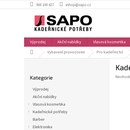
Přejít
800 100 427
eshop@sapo.cz
na
obsah
Výprodej
Akční nabídky
Vlasová kosmetika
Domů
Vybavení provozoven
Pro kadeřnictví
P
Kade
o
Přeskočit
s
Průměr
Neohod
Kategorie
kategorie
t
hodnoce
r
produkt
Výprodej
a
je
Akční nabídky
0,0
n
z
Vlasová kosmetika
n
5
í
Kadeřnické potřeby
hvězdič
p
Barber
a
Elektronika