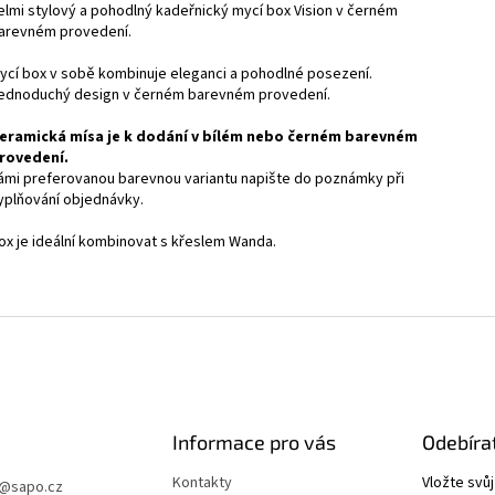
elmi stylový a pohodlný kadeřnický mycí box Vision v černém
arevném provedení.
ycí box v sobě kombinuje eleganci a pohodlné posezení.
ednoduchý design v černém barevném provedení.
eramická mísa je k dodání v bílém nebo černém barevném
rovedení.
ámi preferovanou barevnou variantu napište do poznámky při
yplňování objednávky.
ox je ideální kombinovat s křeslem Wanda.
Informace pro vás
Odebíra
Kontakty
Vložte svů
@
sapo.cz