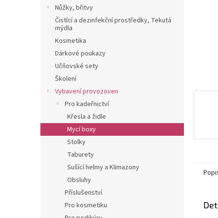
n
Nůžky, břitvy
e
Čistící a dezinfekční prostředky, Tekutá
l
mýdla
Kosmetika
Dárkové poukazy
Učňovské sety
Školení
Vybavení provozoven
Pro kadeřnictví
Křesla a židle
Mycí boxy
Stolky
Taburety
Sušící helmy a Klimazony
Popi
Obsluhy
Příslušenství
Det
Pro kosmetiku