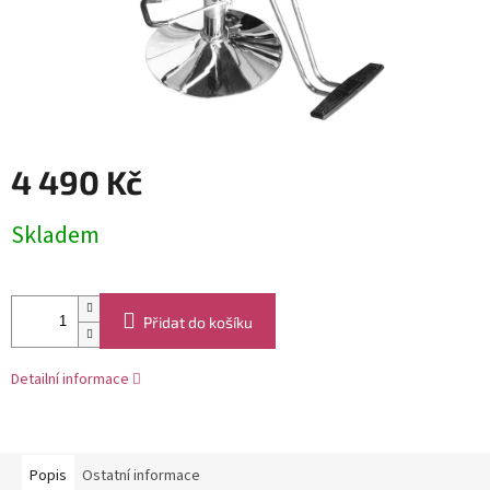
4 490 Kč
Měrná
Skladem
cena:
Přidat do košíku
Detailní informace
Popis
Ostatní informace