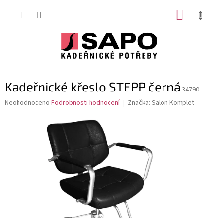
Přejít
NÁKUP
na
obsah
KOŠÍK
Kadeřnické křeslo STEPP černá
34790
Průměrné
Neohodnoceno
Podrobnosti hodnocení
Značka:
Salon Komplet
hodnocení
produktu
je
0,0
z
5
hvězdiček.