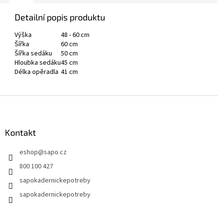
Detailní popis produktu
Výška
48 - 60 cm
Šířka
60 cm
Šířka sedáku
50 cm
Hloubka sedáku
45 cm
Délka opěradla
41 cm
Z
á
p
a
Kontakt
t
eshop
@
sapo.cz
í
800 100 427
sapokadernickepotreby
sapokadernickepotreby