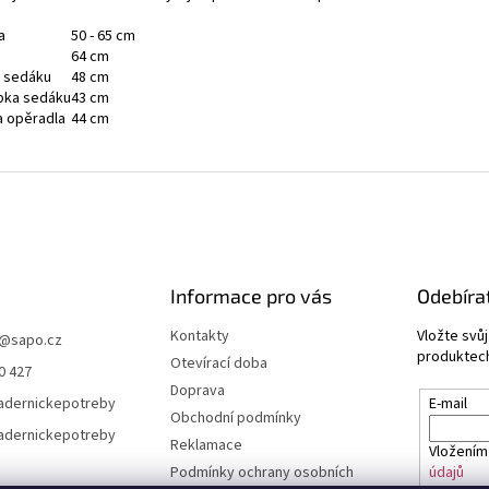
a
50 - 65 cm
64 cm
a sedáku
48 cm
bka sedáku
43 cm
a opěradla
44 cm
Informace pro vás
Odebíra
Kontakty
Vložte svů
@
sapo.cz
produktech
Otevírací doba
0 427
Doprava
adernickepotreby
E-mail
Obchodní podmínky
adernickepotreby
Reklamace
Vložením
Podmínky ochrany osobních
údajů