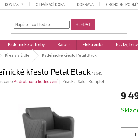
KONTAKTY
OTEVÍRACÍ DOBA
DOPRAVA
OBCHODNÍ PODMÍ
HLEDAT
Kadeřnické potřeby
Barber
Elektronika
Nůžky, břit
Křesla a židle
Kadeřnické křeslo Petal Black
řnické křeslo Petal Black
41649
né
noceno
Podrobnosti hodnocení
Značka:
Salon Komplet
ní
9 4
u
Měrná
Skla
cena:
ek.