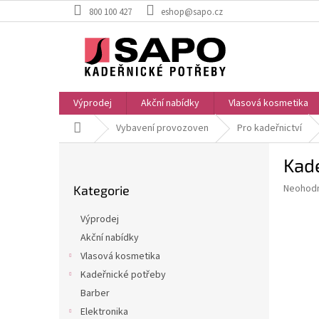
Přejít
800 100 427
eshop@sapo.cz
na
obsah
Výprodej
Akční nabídky
Vlasová kosmetika
Domů
Vybavení provozoven
Pro kadeřnictví
P
Kade
o
Přeskočit
s
Průměr
Neohod
Kategorie
kategorie
t
hodnoce
r
produkt
Výprodej
a
je
Akční nabídky
0,0
n
z
Vlasová kosmetika
n
5
í
Kadeřnické potřeby
hvězdič
p
Barber
a
Elektronika