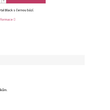
tal Black s černou bází.
informace
íkům.