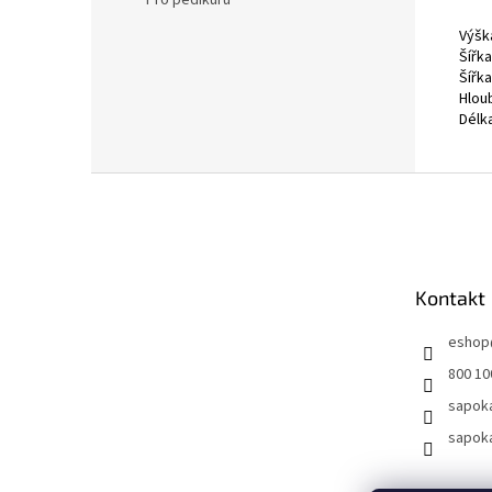
Pro pedikúru
Výšk
Šířka
Šířk
Hlou
Délk
Z
á
p
a
t
Kontakt
í
eshop
800 10
sapok
sapok