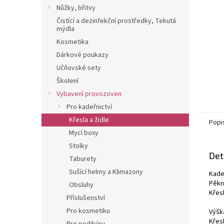
n
Nůžky, břitvy
e
Čistící a dezinfekční prostředky, Tekutá
l
mýdla
Kosmetika
Dárkové poukazy
Učňovské sety
Školení
Vybavení provozoven
Pro kadeřnictví
Křesla a židle
Popi
Mycí boxy
Stolky
Det
Taburety
Sušící helmy a Klimazony
Kade
Pěkn
Obsluhy
Křes
Příslušenství
Pro kosmetiku
Výšk
Křes