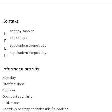
Z
á
p
a
Kontakt
t
eshop
@
sapo.cz
í
800 100 427
sapokadernickepotreby
sapokadernickepotreby
Informace pro vás
Kontakty
Otevírací doba
Doprava
Obchodní podmínky
Reklamace
Podmínky ochrany osobních údajů a cookies