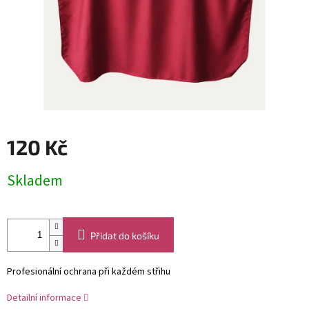
120 Kč
Měrná
Skladem
cena:
Přidat do košíku
Profesionální ochrana při každém střihu
Detailní informace