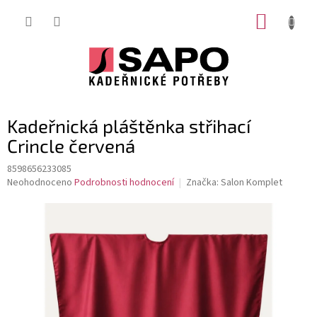
Přejít
NÁKUP
na
obsah
KOŠÍK
Kadeřnická pláštěnka střihací
Crincle červená
8598656233085
Průměrné
Neohodnoceno
Podrobnosti hodnocení
Značka:
Salon Komplet
hodnocení
produktu
je
0,0
z
5
hvězdiček.