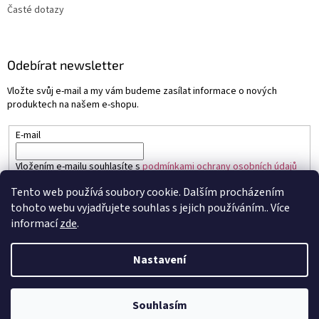
Časté dotazy
Odebírat newsletter
Vložte svůj e-mail a my vám budeme zasílat informace o nových
produktech na našem e-shopu.
E-mail
Vložením e-mailu souhlasíte s
podmínkami ochrany osobních údajů
Tento web používá soubory cookie. Dalším procházením
PŘIHLÁSIT SE
tohoto webu vyjadřujete souhlas s jejich používáním.. Více
informací
zde
.
Nastavení
Vytvořil Shoptet
Souhlasím
Copyright 2026
Sapo.cz
. Všechna práva vyhrazena.