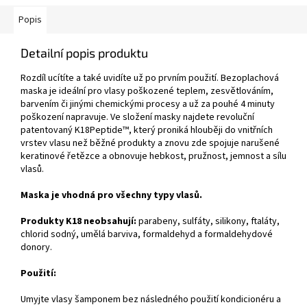
Popis
Detailní popis produktu
Rozdíl ucítíte a také uvidíte už po prvním použití. Bezoplachová
maska je ideální pro vlasy poškozené teplem, zesvětlováním,
barvením či jinými chemickými procesy a už za pouhé 4 minuty
poškození napravuje. Ve složení masky najdete revoluční
patentovaný K18Peptide™, který proniká hlouběji do vnitřních
vrstev vlasu než běžné produkty a znovu zde spojuje narušené
keratinové řetězce a obnovuje hebkost, pružnost, jemnost a sílu
vlasů.
Maska je vhodná pro všechny typy vlasů.
Produkty K18 neobsahují:
parabeny, sulfáty, silikony, ftaláty,
chlorid sodný, umělá barviva, formaldehyd a formaldehydové
donory.
Použití:
Umyjte vlasy šamponem bez následného použití kondicionéru a