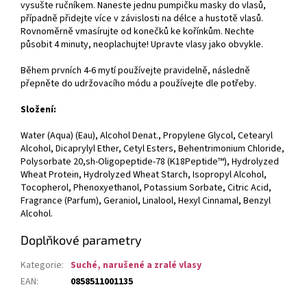
vysušte ručníkem. Naneste jednu pumpičku masky do vlasů,
případně přidejte více v závislosti na délce a hustotě vlasů.
Rovnoměrně vmasírujte od konečků ke kořínkům. Nechte
působit 4 minuty, neoplachujte! Upravte vlasy jako obvykle.
Během prvních 4-6 mytí používejte pravidelně, následně
přepněte do udržovacího módu a používejte dle potřeby.
Složení:
Water (Aqua) (Eau), Alcohol Denat., Propylene Glycol, Cetearyl
Alcohol, Dicaprylyl Ether, Cetyl Esters, Behentrimonium Chloride,
Polysorbate 20,sh-Oligopeptide-78 (K18Peptide™), Hydrolyzed
Wheat Protein, Hydrolyzed Wheat Starch, Isopropyl Alcohol,
Tocopherol, Phenoxyethanol, Potassium Sorbate, Citric Acid,
Fragrance (Parfum), Geraniol, Linalool, Hexyl Cinnamal, Benzyl
Alcohol.
Doplňkové parametry
Kategorie
:
Suché, narušené a zralé vlasy
EAN
:
0858511001135