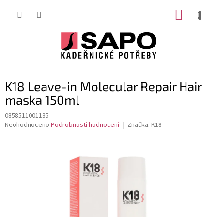
Přejít
NÁKUP
na
obsah
KOŠÍK
K18 Leave-in Molecular Repair Hair
maska 150ml
0858511001135
Průměrné
Neohodnoceno
Podrobnosti hodnocení
Značka:
K18
hodnocení
produktu
je
0,0
z
5
hvězdiček.