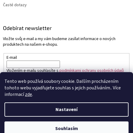
Časté dotazy
Odebírat newsletter
Vložte svůj e-mail a my vám budeme zasílat informace o nových
produktech na našem e-shopu.
E-mail
Vložením e-mailu souhlasíte s
podmínkami ochrany osobních údajů
Tento web používá soubory cookie. Dalším procházením
PŘIHLÁSIT SE
tohoto webu vyjadřujete souhlas s jejich používáním.. Více
informací
zde
.
Nastavení
Vytvořil Shoptet
Souhlasím
Copyright 2026
Sapo.cz
. Všechna práva vyhrazena.