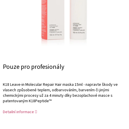
Měrná
Pouze pro profesionály
cena:
K18 Leave-in Molecular Repair Hair maska 15ml - napravte škody ve
vlasech způsobené teplem, odbarvováním, barvením či jinými
chemickými procesy už za 4 minuty díky bezoplachové masce s
patentovaným K18Peptide™
Detailní informace