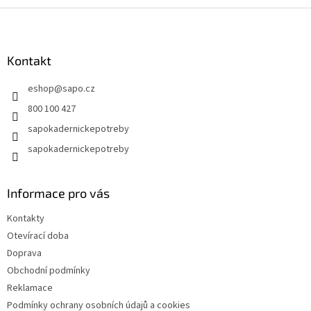
Z
á
p
a
Kontakt
t
eshop
@
sapo.cz
í
800 100 427
sapokadernickepotreby
sapokadernickepotreby
Informace pro vás
Kontakty
Otevírací doba
Doprava
Obchodní podmínky
Reklamace
Podmínky ochrany osobních údajů a cookies