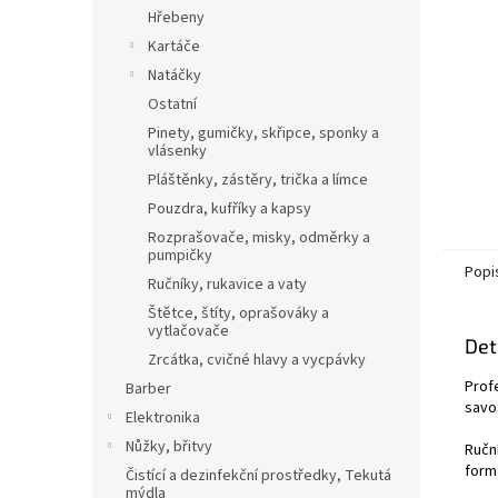
n
Hřebeny
e
Kartáče
l
Natáčky
Ostatní
Pinety, gumičky, skřipce, sponky a
vlásenky
Pláštěnky, zástěry, trička a límce
Pouzdra, kufříky a kapsy
Rozprašovače, misky, odměrky a
pumpičky
Popi
Ručníky, rukavice a vaty
Štětce, štíty, oprašováky a
vytlačovače
Det
Zrcátka, cvičné hlavy a vycpávky
Profe
Barber
savos
Elektronika
Nůžky, břitvy
Ruční
form
Čistící a dezinfekční prostředky, Tekutá
mýdla