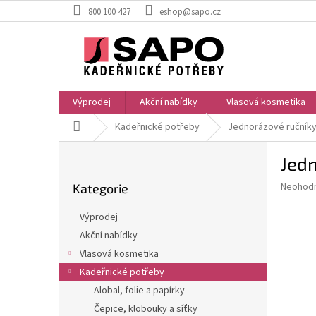
Přejít
800 100 427
eshop@sapo.cz
na
obsah
Výprodej
Akční nabídky
Vlasová kosmetika
Domů
Kadeřnické potřeby
Jednorázové ručníky 
P
Jedn
o
Přeskočit
s
Průměr
Neohod
Kategorie
kategorie
t
hodnoce
r
produkt
Výprodej
a
je
Akční nabídky
0,0
n
z
Vlasová kosmetika
n
5
í
Kadeřnické potřeby
hvězdič
p
Alobal, folie a papírky
a
Čepice, klobouky a síťky