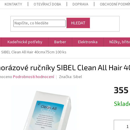
KONTAKTY
OTEVÍRACÍ DOBA
DOPRAVA
OBCHODNÍ PODMÍ
HLEDAT
Kadeřnické potřeby
Barber
Elektronika
Nůžky, břit
SIBEL Clean All Hair 40cmx75cm 100 ks
orázové ručníky SIBEL Clean All Hair
né
noceno
Podrobnosti hodnocení
Značka:
Sibel
ní
355
u
Měrná
Skla
cena:
ek.