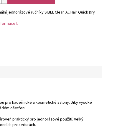
ální jednorázové ručníky SIBEL Clean All Hair Quick Dry
informace
olbou pro kadeřnické a kosmetické salony. Díky vysoké
každém ošetření.
zároveň praktický pro jednorázové použití. Velký
alonních procedurách.