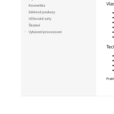
Vla
Kosmetika
Dárkové poukazy
Učňovské sety
Školení
Vybavení provozoven
Tec
Prakt
Z
á
p