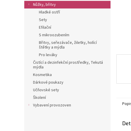
n
Nůžky, břitvy
e
Hladké ostří
l
Sety
Efilační
S mikroozubením
Břitvy, seřezávače, žiletky, holící
štětky a mýdla
Pro leváky
Čistící a dezinfekční prostředky, Tekutá
mýdla
Kosmetika
Dárkové poukazy
Učňovské sety
Školení
Popi
Vybavení provozoven
Det