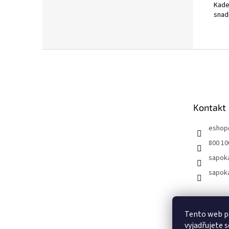
Kadeř
snadn
Z
á
p
a
t
Kontakt
í
eshop
800 10
sapok
sapok
Tento web p
vyjadřujete s