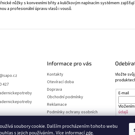
nické nůžky s konvexními břity a kuličkovým napínacím systémem zajišťují ma
ou a profesionální úpravu vlasů i vousů.
Informace pro vás
Odebíra
Kontakty
Vložte svů
@
sapo.cz
produktech
Otevírací doba
0 427
Doprava
adernickepotreby
E-mail
Obchodní podmínky
adernickepotreby
Reklamace
Vložením
Podmínky ochrany osobních
údajů
údajů a cookies
Časté dotazy
oužívá soubory cookie. Dalším procházením tohoto webu
PŘIHL
ouhlas s jejich používáním.. Více informací
zde
.