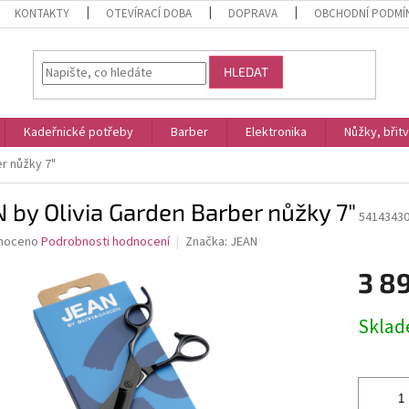
KONTAKTY
OTEVÍRACÍ DOBA
DOPRAVA
OBCHODNÍ PODMÍ
HLEDAT
Kadeřnické potřeby
Barber
Elektronika
Nůžky, břit
r nůžky 7"
 by Olivia Garden Barber nůžky 7"
5414343
né
noceno
Podrobnosti hodnocení
Značka:
JEAN
ní
3 8
u
Měrná
Skla
cena:
ek.