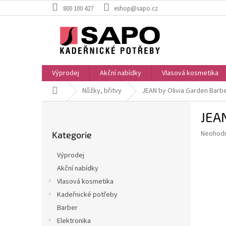
Přejít
800 100 427
eshop@sapo.cz
na
obsah
Výprodej
Akční nabídky
Vlasová kosmetika
Domů
Nůžky, břitvy
JEAN by Olivia Garden Barbe
P
JEAN
o
Přeskočit
s
Průměr
Neohod
Kategorie
kategorie
t
hodnoce
r
produkt
Výprodej
a
je
Akční nabídky
0,0
n
z
Vlasová kosmetika
n
5
í
Kadeřnické potřeby
hvězdič
p
Barber
a
Elektronika