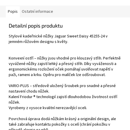
Popis
Ostatní informace
Detailní popis produktu
Stylové kadeřnické nůžky Jaguar Sweet Daisy 45255-24 v
jemném růžovém designu s květy.
Konvexní ostří – nůžky jsou vhodné pro klouzavý střih. Perfektně
vyvážené nůžky zajistí lehký a přesný střih. Díky vyváženosti a
ergonomickému rozložení oček pomáhají uvolňovat napětí v
paži, rameni a krku. Opěru pro malíček lze odšroubovat.
VARIO-PLUS – středově uložený šroubek pro snadné a přesné
nastavení chodu nůžek.
Kalení Friodur ® technologií zajistí dlouhodobou životnost ostří
nůžek.
Vyrobeny z vysoce kvalitní nerezavějící oceli.
Povrchová úprava dodá nůžkám krásný a originální design, ale
také zabraňuje kontaktu pokožky s ocelí (chrání pokožku v