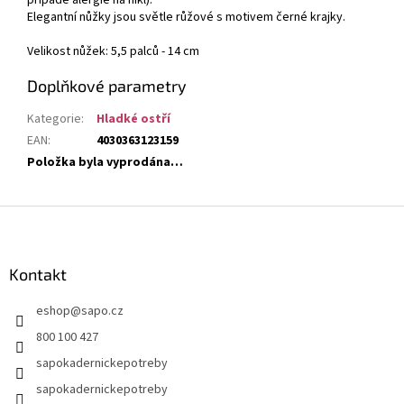
případě alergie na nikl).
Elegantní nůžky jsou světle růžové s motivem černé krajky.
Velikost nůžek: 5,5 palců - 14 cm
Doplňkové parametry
Kategorie
:
Hladké ostří
EAN
:
4030363123159
Položka byla vyprodána…
Z
á
p
a
Kontakt
t
eshop
@
sapo.cz
í
800 100 427
sapokadernickepotreby
sapokadernickepotreby