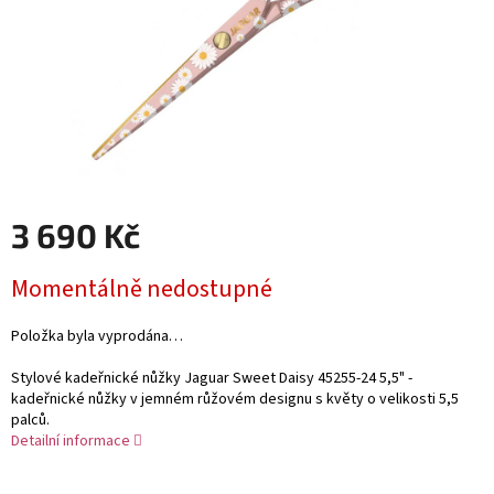
3 690 Kč
Měrná
Momentálně nedostupné
cena:
Položka byla vyprodána…
Stylové kadeřnické nůžky Jaguar Sweet Daisy 45255-24 5,5" -
kadeřnické nůžky v jemném růžovém designu s květy o velikosti 5,5
palců.
Detailní informace