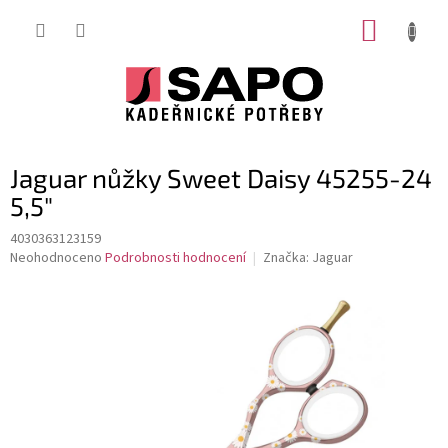
Přejít
NÁKUP
na
obsah
KOŠÍK
Jaguar nůžky Sweet Daisy 45255-24
5,5"
4030363123159
Průměrné
Neohodnoceno
Podrobnosti hodnocení
Značka:
Jaguar
hodnocení
produktu
je
0,0
z
5
hvězdiček.