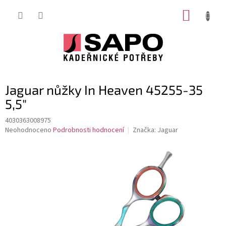
Přejít
NÁKUP
na
obsah
KOŠÍK
Jaguar nůžky In Heaven 45255-35
5,5"
4030363008975
Průměrné
Neohodnoceno
Podrobnosti hodnocení
Značka:
Jaguar
hodnocení
produktu
je
0,0
z
5
hvězdiček.