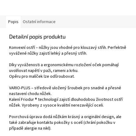
Popis
Ostatní informace
Detailní popis produktu
Konvexní ostří – nůžky jsou vhodné pro klouzavý střih. Perfektně
vyvážené nůžky zajistí lehký a přesný střih.
Díky vyváženosti a ergonomickému rozložení oček pomáhají
uvolňovat napětí v paži, rameni a krku.
Opěru pro malíček lze odšroubovat.
VARIO-PLUS – středově uložený šroubek pro snadné a přesné
nastavení chodu nůžek.
Kalení Friodur ® technologií zajistí dlouhodobou životnost ostří
nůžek. Vyrobeny z vysoce kvalitní nerezavějící oceli.
Povrchová úprava dodá nůžkám krásný a originální design, ale
také zabraňuje kontaktu pokožky s ocelí (chrání pokožku v
případě alergie na nikl).