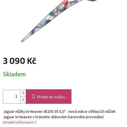
3 090 Kč
Měrná
Skladem
cena:
Přidat do košíku
Jaguar nůžky In Heaven 45255-35 5,5" - nová edice střihacích nůžek
Jaguar In Heaven v krásném duhovém barevném provedení
Detailní informace