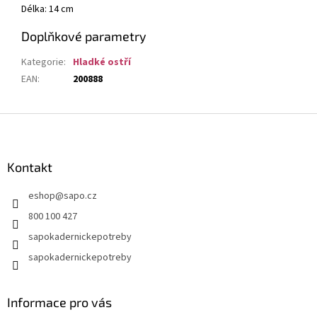
Délka: 14 cm
Doplňkové parametry
Kategorie
:
Hladké ostří
EAN
:
200888
Z
á
p
a
Kontakt
t
eshop
@
sapo.cz
í
800 100 427
sapokadernickepotreby
sapokadernickepotreby
Informace pro vás