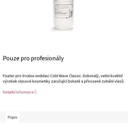
Měrná
Pouze pro profesionály
cena:
Fixater pro trvalou ondulaci Cold Wave Classic. Dokonalý, velmi kvalitní
výrobek vlasové kosmetiky zaručující bohaté a přirozené zvlnění vlasů.
Detailní informace
Popis