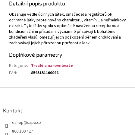
Detailní popis produktu
Obsahuje vedle účinných látek, smáčedel a regulátorů pH,
ochranné látky proteinového charakteru, vitamín E a heřmánkový
extrakt. Tyto látky spolu s optimálně navrženou recepturou a
kondicionačními přísadami významně přispívají k bohatému
zkadeření vlasů, omezují jejich poškození během ondulování a
zachovávají jejich přirozenou pružnost a lesk.
Doplňkové parametry
Kategorie
:
Trvalé a narovnávače
EAN
:
8595151100096
Z
á
p
a
Kontakt
t
eshop
@
sapo.cz
í
800 100 427