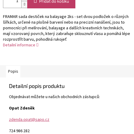
Přidat do košíku
FRAMAR sada destiček na balayage 2ks - set dvou podložek o různých
šířkách, určené na plošné barvení nebo na precizní nanášení, jsou to
pomocníci při melírování, balayage a dalších kreativních technikách,
mají vzorovaný povrch, který zabraňuje sklouznutí vlasu a pomáhá lépe
rozprostřít barvu, pohodlná rukojeť
Detailní informace
Popis
Detailní popis produktu
Objednávat můžete u našich obchodních zástupců:
Opat Zdeněk
zdenda.opat@sapo.cz
724 986 282