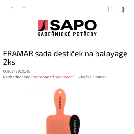
Přejít
NÁKUP
na
obsah
KOŠÍK
FRAMAR sada destiček na balayage
2ks
0680343910145
Průměrné
Neohodnoceno
Podrobnosti hodnocení
Značka:
Framar
hodnocení
produktu
je
0,0
z
5
hvězdiček.