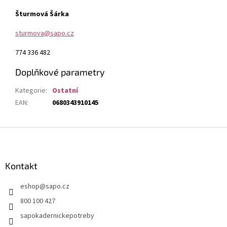
Šturmová Šárka
sturmova@sapo.cz
774 336 482
Doplňkové parametry
Kategorie
:
Ostatní
EAN
:
0680343910145
Z
á
p
a
Kontakt
t
eshop
@
sapo.cz
í
800 100 427
sapokadernickepotreby