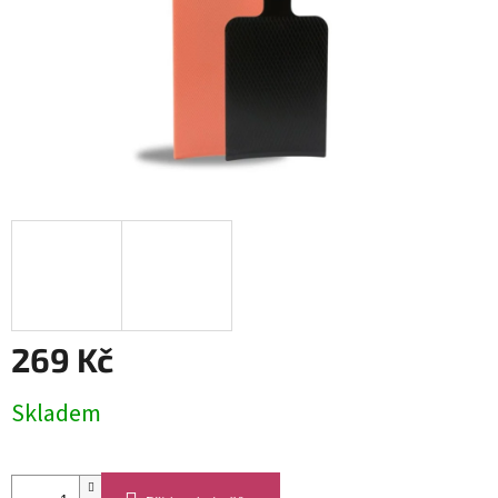
269 Kč
Měrná
Skladem
cena: