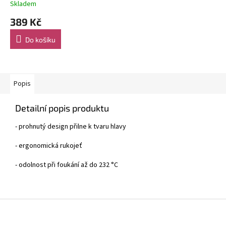
Skladem
389 Kč
Do košíku
Popis
Detailní popis produktu
- prohnutý design přilne k tvaru hlavy
- ergonomická rukojeť
- odolnost při foukání až do 232 °C
Z
á
p