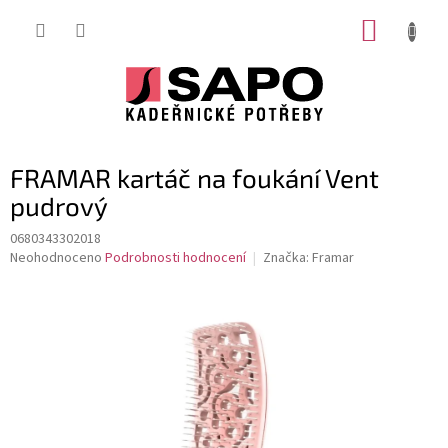
Přejít
NÁKUP
na
obsah
KOŠÍK
FRAMAR kartáč na foukání Vent
pudrový
0680343302018
Průměrné
Neohodnoceno
Podrobnosti hodnocení
Značka:
Framar
hodnocení
produktu
je
0,0
z
5
hvězdiček.