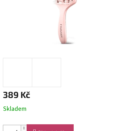
389 Kč
Měrná
Skladem
cena: