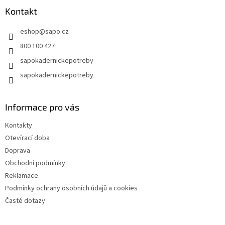
a
Kontakt
t
eshop
@
sapo.cz
í
800 100 427
sapokadernickepotreby
sapokadernickepotreby
Informace pro vás
Kontakty
Otevírací doba
Doprava
Obchodní podmínky
Reklamace
Podmínky ochrany osobních údajů a cookies
Časté dotazy