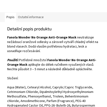
Popis
Ostatní informace
Detailní popis produktu
Fanola Wonder No Orange Anti-Orange Mask
neutralizuje
nežádoucí oranžové odlesky a zároveň vytváří chladný efekt na
blond vlasech. Dodá vlasům potřebnou hydrataci, lesk a
usnadňuje rozčesávání.
Použití:
Potřebné množství
Fanola Wonder No Orange Anti-
Orange Mask
aplikujte do délek ručníkem vysušených vlasů.
Nechte působit 3 – 5 minut a následně důkladně opláchněte.
Složení:
Aqua (Water), Cetearyl Alcohol, Caprylic/Capric Triglyceride,
Cetrimonium Chloride, Dipalmitoylethyl Hydroxyethylmonium
Methosulfate, Phenoxyethanol, Triolein, Behentrimonium
chloride, Amodimethicone, Parfum (Fragrance), PEG-40
Hydrogenated Castor Oil, PPG-26- Buteth-26, Butyrospermum