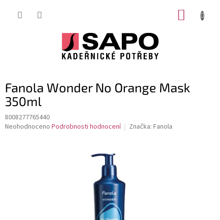
Přejít
NÁKUP
na
obsah
KOŠÍK
Fanola Wonder No Orange Mask
350ml
8008277765440
Průměrné
Neohodnoceno
Podrobnosti hodnocení
Značka:
Fanola
hodnocení
produktu
je
0,0
z
5
hvězdiček.