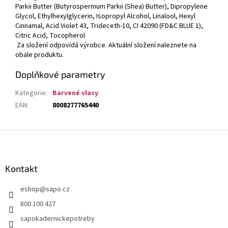
Parkii Butter (Butyrospermum Parkii (Shea) Butter), Dipropylene
Glycol, Ethylhexylglycerin, Isopropyl Alcohol, Linalool, Hexyl
Cinnamal, Acid Violet 43, Trideceth-10, CI 42090 (FD&C BLUE 1),
Citric Acid, Tocopherol
Za složení odpovídá výrobce. Aktuální složení naleznete na
obale produktu.
Doplňkové parametry
Kategorie
:
Barvené vlasy
EAN
:
8008277765440
Z
á
p
a
Kontakt
t
eshop
@
sapo.cz
í
800 100 427
sapokadernickepotreby