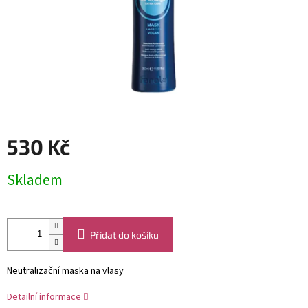
530 Kč
Měrná
Skladem
cena:
Přidat do košíku
Neutralizační maska na vlasy
Detailní informace