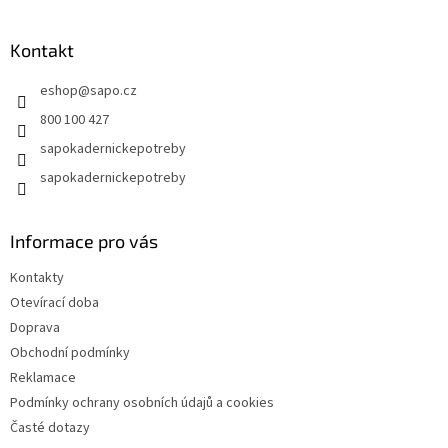
á
p
a
Kontakt
t
eshop
@
sapo.cz
í
800 100 427
sapokadernickepotreby
sapokadernickepotreby
Informace pro vás
Kontakty
Otevírací doba
Doprava
Obchodní podmínky
Reklamace
Podmínky ochrany osobních údajů a cookies
Časté dotazy