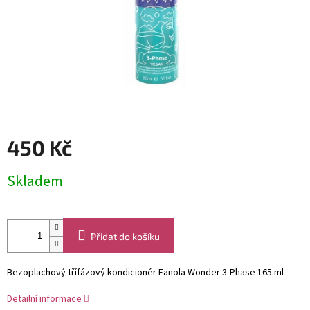
450 Kč
Měrná
Skladem
cena:
Přidat do košíku
Bezoplachový třífázový kondicionér Fanola Wonder 3-Phase 165 ml
Detailní informace