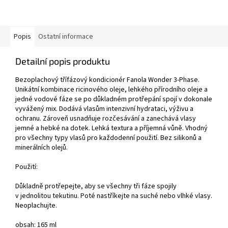
Popis
Ostatní informace
Detailní popis produktu
Bezoplachový třífázový kondicionér Fanola Wonder 3-Phase.
Unikátní kombinace ricinového oleje, lehkého přírodního oleje a
jedné vodové fáze se po důkladném protřepání spojí v dokonale
vyvážený mix. Dodává vlasům intenzivní hydrataci, výživu a
ochranu. Zároveň usnadňuje rozčesávání a zanechává vlasy
jemné a hebké na dotek. Lehká textura a příjemná vůně. Vhodný
pro všechny typy vlasů pro každodenní použití. Bez silikonů a
minerálních olejů.
Použití:
Důkladně protřepejte, aby se všechny tři fáze spojily
v jednolitou tekutinu. Poté nastříkejte na suché nebo vlhké vlasy.
Neoplachujte.
obsah: 165 ml