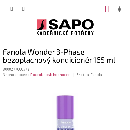
Přejít
NÁKUP
na
obsah
KOŠÍK
Fanola Wonder 3-Phase
bezoplachový kondicionér 165 ml
8008277000572
Průměrné
Neohodnoceno
Podrobnosti hodnocení
Značka:
Fanola
hodnocení
produktu
je
0,0
z
5
hvězdiček.