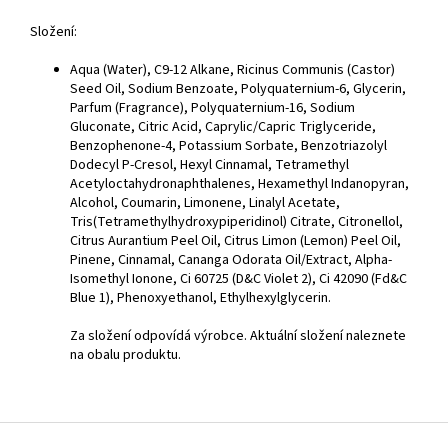
Složení:
Aqua (Water), C9-12 Alkane, Ricinus Communis (Castor)
Seed Oil, Sodium Benzoate, Polyquaternium-6, Glycerin,
Parfum (Fragrance), Polyquaternium-16, Sodium
Gluconate, Citric Acid, Caprylic/Capric Triglyceride,
Benzophenone-4, Potassium Sorbate, Benzotriazolyl
Dodecyl P-Cresol, Hexyl Cinnamal, Tetramethyl
Acetyloctahydronaphthalenes, Hexamethyl Indanopyran,
Alcohol, Coumarin, Limonene, Linalyl Acetate,
Tris(Tetramethylhydroxypiperidinol) Citrate, Citronellol,
Citrus Aurantium Peel Oil, Citrus Limon (Lemon) Peel Oil,
Pinene, Cinnamal, Cananga Odorata Oil/Extract, Alpha-
Isomethyl Ionone, Ci 60725 (D&C Violet 2), Ci 42090 (Fd&C
Blue 1), Phenoxyethanol, Ethylhexylglycerin.
Za složení odpovídá výrobce. Aktuální složení naleznete
na obalu produktu.
Z