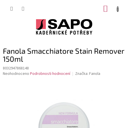
Přejít
NÁKUP
na
obsah
KOŠÍK
Fanola Smacchiatore Stain Remover
150ml
8032947868148
Průměrné
Neohodnoceno
Podrobnosti hodnocení
Značka:
Fanola
hodnocení
produktu
je
0,0
z
5
hvězdiček.