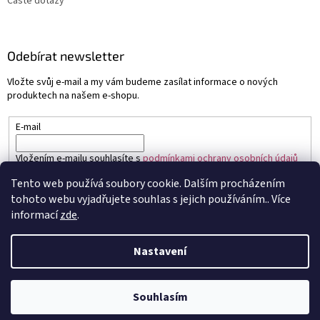
Časté dotazy
Odebírat newsletter
Vložte svůj e-mail a my vám budeme zasílat informace o nových
produktech na našem e-shopu.
E-mail
Vložením e-mailu souhlasíte s
podmínkami ochrany osobních údajů
Tento web používá soubory cookie. Dalším procházením
PŘIHLÁSIT SE
tohoto webu vyjadřujete souhlas s jejich používáním.. Více
informací
zde
.
Nastavení
Vytvořil Shoptet
Souhlasím
Copyright 2026
Sapo.cz
. Všechna práva vyhrazena.