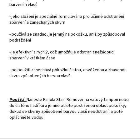
barvením vlasů
- jeho složení je speciálně formulováno pro účinné odstranění
zbarvení a zanechaných skvrn
- používá se snadno, je jemný na pokožku, aniž by způsoboval
podráždění
- je efektivní a rychlý, což umožňuje odstranit nežádoucí
zbarvení v krátkém čase
- po použití zanechává pokožku čistou, osvěženou a zbavenou
skvrn způsobených barvou vlasů
Použití:
Naneste Fanola Stain Remover na vatový tampon nebo
do čistého hadříku a jemně otřete postiženou oblast pokožky,
dokud se skvrny způsobené barvou vlasů neodstraní, a poté
opláchněte vodou.