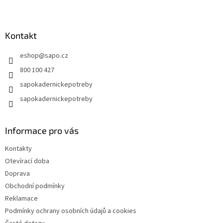
Z
á
p
a
Kontakt
t
eshop
@
sapo.cz
í
800 100 427
sapokadernickepotreby
sapokadernickepotreby
Informace pro vás
Kontakty
Otevírací doba
Doprava
Obchodní podmínky
Reklamace
Podmínky ochrany osobních údajů a cookies