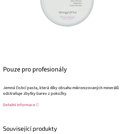
Měrná
Pouze pro profesionály
cena:
Jemná čisticí pasta, která díky obsahu mikronizovaných minerálů
odstraňuje zbytky barev z pokožky
.
Detailní informace
Související produkty