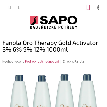
Přejít
NÁKUP
na
obsah
KOŠÍK
Fanola Oro Therapy Gold Activator
3% 6% 9% 12% 1000ml
Průměrné
Neohodnoceno
Podrobnosti hodnocení
Značka:
Fanola
hodnocení
produktu
je
0,0
z
5
hvězdiček.