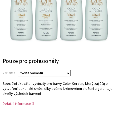
Měrná
Pouze pro profesionály
cena:
Varianta
Speciální aktivátor vyvinutý pro barvy Color Keratin, který zajišťuje
vytvoření dokonalé směsi díky svému krémovému složení a garantuje
skvělý výsledek barvení.
Detailní informace