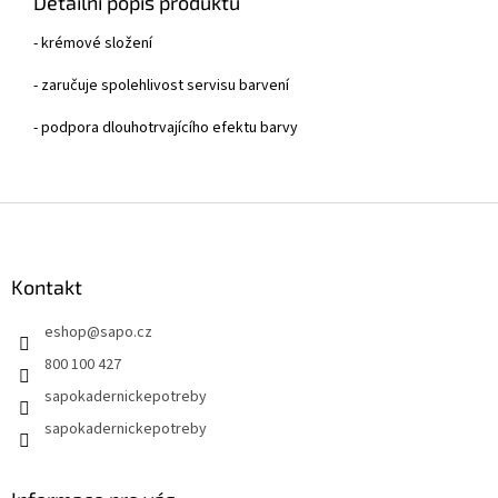
Detailní popis produktu
- krémové složení
- zaručuje spolehlivost servisu barvení
- podpora dlouhotrvajícího efektu barvy
Z
á
p
a
Kontakt
t
eshop
@
sapo.cz
í
800 100 427
sapokadernickepotreby
sapokadernickepotreby