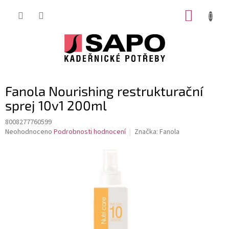
Přejít
NÁKUP
na
obsah
KOŠÍK
Fanola Nourishing restrukturační
sprej 10v1 200ml
8008277760599
Průměrné
Neohodnoceno
Podrobnosti hodnocení
Značka:
Fanola
hodnocení
produktu
je
0,0
z
5
hvězdiček.