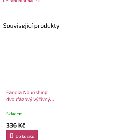
Detailní informace
Související produkty
Fanola Nourishing
dvoufázový výživný
bezoplachový kondicionér
200ml
Skladem
336 Kč
Do košíku