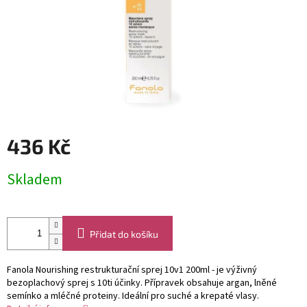
436 Kč
Měrná
Skladem
cena:
Přidat do košíku
Fanola Nourishing restrukturační sprej 10v1 200ml - je výživný
bezoplachový sprej s 10ti účinky. Přípravek obsahuje argan, lněné
semínko a mléčné proteiny. Ideální pro suché a krepaté vlasy.