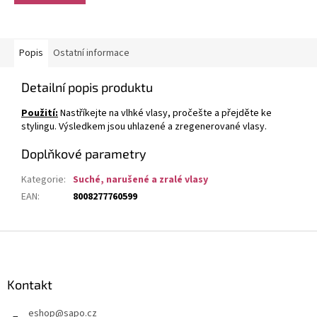
Popis
Ostatní informace
Detailní popis produktu
Použití:
Nastříkejte na vlhké vlasy, pročešte a přejděte ke
stylingu. Výsledkem jsou uhlazené a zregenerované vlasy.
Doplňkové parametry
Kategorie
:
Suché, narušené a zralé vlasy
EAN
:
8008277760599
Z
á
p
a
Kontakt
t
eshop
@
sapo.cz
í