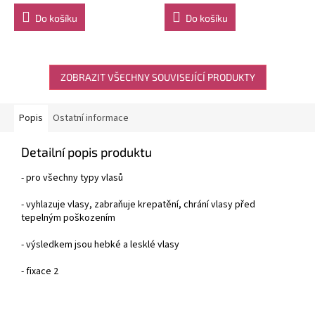
Do košíku
Do košíku
ZOBRAZIT VŠECHNY SOUVISEJÍCÍ PRODUKTY
Popis
Ostatní informace
Detailní popis produktu
- pro všechny typy vlasů
- vyhlazuje vlasy, zabraňuje krepatění, chrání vlasy před
tepelným poškozením
- výsledkem jsou hebké a lesklé vlasy
- fixace 2