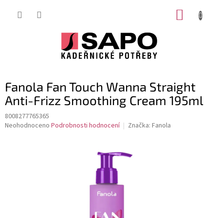
Přejít
NÁKUP
na
obsah
KOŠÍK
Fanola Fan Touch Wanna Straight
Anti-Frizz Smoothing Cream 195ml
8008277765365
Průměrné
Neohodnoceno
Podrobnosti hodnocení
Značka:
Fanola
hodnocení
produktu
je
0,0
z
5
hvězdiček.