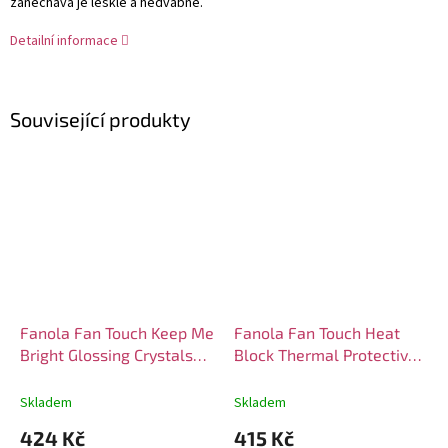
zanechává je lesklé a hedvábné.
Detailní informace
Související produkty
Fanola Fan Touch Keep Me
Fanola Fan Touch Heat
Bright Glossing Crystals
Block Thermal Protective
100ml
Spray 300ml
Skladem
Skladem
424 Kč
415 Kč