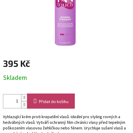
395 Kč
Měrná
Skladem
cena:
Přidat do košíku
V
yhlazující krém proti krepatění vlasů. Ideální pro styling rovných a
hedvábných vlasů. Vytváří ochranný film chráníci vlasy před tepelným
poškozením vlasovou žehličkou nebo fénem. Urychluje sušení vlasů a