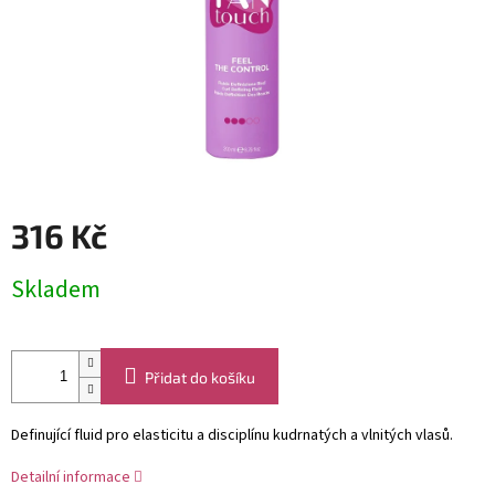
316 Kč
Měrná
Skladem
cena:
Přidat do košíku
Definující fluid pro elasticitu a disciplínu kudrnatých a vlnitých vlasů.
Detailní informace