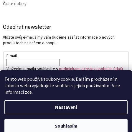
Časté dotazy
Odebírat newsletter
Vložte svůj e-mail a my vám budeme zasílat informace o nových
produktech na našem e-shopu.
E-mail
Vložením e-mailu souhlasíte s
podmínkami ochrany osobních údajů
Tento web používá soubory cookie. Dalším procházením
PŘIHLÁSIT SE
tohoto webu vyjadřujete souhlas s jejich používáním.. Více
informací
zde
.
Nastavení
Vytvořil Shoptet
Souhlasím
Copyright 2026
Sapo.cz
. Všechna práva vyhrazena.