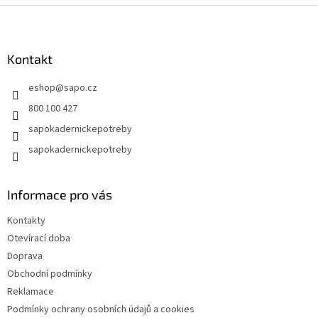
Z
á
p
a
Kontakt
t
eshop
@
sapo.cz
í
800 100 427
sapokadernickepotreby
sapokadernickepotreby
Informace pro vás
Kontakty
Otevírací doba
Doprava
Obchodní podmínky
Reklamace
Podmínky ochrany osobních údajů a cookies