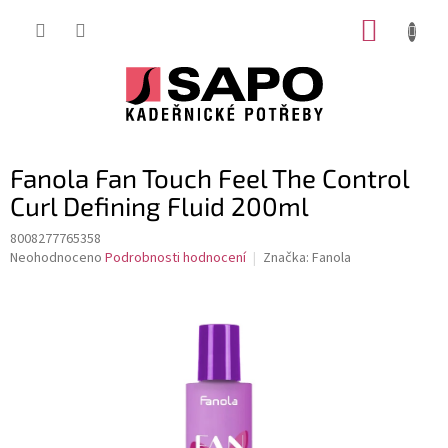
Přejít
NÁKUP
na
obsah
KOŠÍK
Fanola Fan Touch Feel The Control
Curl Defining Fluid 200ml
8008277765358
Průměrné
Neohodnoceno
Podrobnosti hodnocení
Značka:
Fanola
hodnocení
produktu
je
0,0
z
5
hvězdiček.