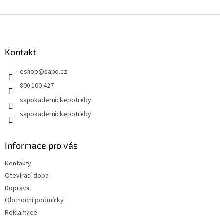
Z
á
p
a
Kontakt
t
eshop
@
sapo.cz
í
800 100 427
sapokadernickepotreby
sapokadernickepotreby
Informace pro vás
Kontakty
Otevírací doba
Doprava
Obchodní podmínky
Reklamace