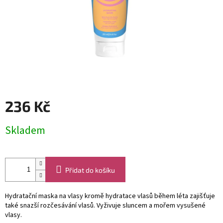
236 Kč
Měrná
Skladem
cena:
Přidat do košíku
Hydratační maska ​​na vlasy kromě hydratace vlasů během léta zajišťuje
také snazší rozčesávání vlasů. Vyživuje sluncem a mořem vysušené
vlasy.