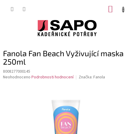
Přejít
NÁKUP
na
obsah
KOŠÍK
Fanola Fan Beach Vyživující maska
250ml
8008277000145
Průměrné
Neohodnoceno
Podrobnosti hodnocení
Značka:
Fanola
hodnocení
produktu
je
0,0
z
5
hvězdiček.