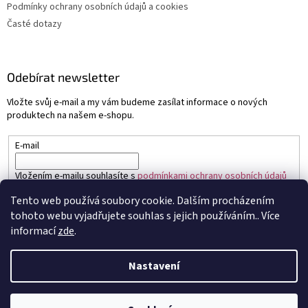
Podmínky ochrany osobních údajů a cookies
Časté dotazy
Odebírat newsletter
Vložte svůj e-mail a my vám budeme zasílat informace o nových
produktech na našem e-shopu.
E-mail
Vložením e-mailu souhlasíte s
podmínkami ochrany osobních údajů
Tento web používá soubory cookie. Dalším procházením
PŘIHLÁSIT SE
tohoto webu vyjadřujete souhlas s jejich používáním.. Více
informací
zde
.
Nastavení
Vytvořil Shoptet