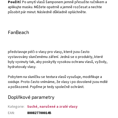
Použití
: Po umytí vlasů šamponem jemně přesušte ručníkem a
aplikujte masku. Můžete opatrně a jemně rozčesat a nechte
působit pár minut. Následně důkladně opláchněte.
FanBeach
představuje péči o vlasy pro vlasy, které jsou často
vystavovány slunčenému záření. Jedná se o produkty, které
byly vyvinuty tak, aby poskytly vysokou ochranu vlasů, vyživily,
hydratovaly vlasy.
Pobytem na sluníčku se textura vlasů vysušuje, modifikuje a
oxiduje. Proto často vnímáme, že vlasy i po dovolené jsou mdlé
a poškozené. Pojďme je tedy společně ochránit.
Doplňkové parametry
Kategorie
:
Suché, narušené a zralé vlasy
EAN
:
8008277000145