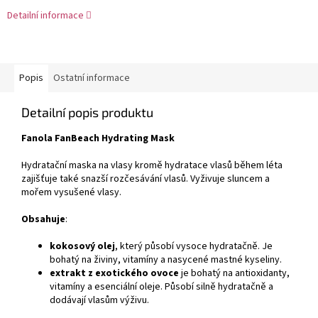
Detailní informace
Popis
Ostatní informace
Detailní popis produktu
Fanola FanBeach Hydrating Mask
Hydratační maska ​​na vlasy kromě hydratace vlasů během léta
zajišťuje také snazší rozčesávání vlasů. Vyživuje sluncem a
mořem vysušené vlasy.
Obsahuje
:
kokosový olej
, který působí vysoce hydratačně. Je
bohatý na živiny, vitamíny a nasycené mastné kyseliny.
extrakt z exotického ovoce
je bohatý na antioxidanty,
vitamíny a esenciální oleje. Působí silně hydratačně a
dodávají vlasům výživu.