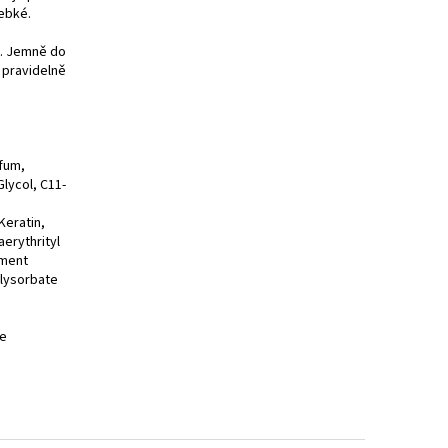
ebké.
ů. Jemně do
 pravidelně
rfum,
lycol, C11-
Keratin,
erythrityl
rment
olysorbate
me