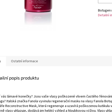
Botugen 
Detailní 
s
Ostatní informace
ailní popis produktu
í vás lámavé konečky? Jsou vaše vlasy poškozené vlivem častého fénování,
ingu? Italská značka Fanola vyvinula regenerační masku na vlasy Fanola Bot
life Reconstructive Mask, která regeneruje a uzavírá poškozenou kutikulu v
zně vlasy uhlazuje, dodává jim hebký vzhled a hloubkovou výživu. Vlasy uhl