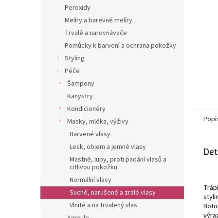
n
Peroxidy
e
Melíry a barevné melíry
l
Trvalé a narovnávače
Pomůcky k barvení a ochrana pokožky
Styling
Péče
Šampony
Kanystry
Kondicionéry
Popi
Masky, mléka, výživy
Barvené vlasy
Lesk, objem a jemné vlasy
Det
Mastné, lupy, proti padání vlasů a
citlivou pokožku
Normální vlasy
Tráp
Suché, narušené a zralé vlasy
styl
Vlnité a na trvalený vlas
Boto
výra