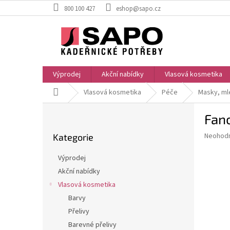
Přejít
800 100 427
eshop@sapo.cz
na
obsah
Výprodej
Akční nabídky
Vlasová kosmetika
Domů
Vlasová kosmetika
Péče
Masky, ml
P
Fan
o
Přeskočit
s
Průměr
Neohod
Kategorie
kategorie
t
hodnoce
r
produkt
Výprodej
a
je
Akční nabídky
0,0
n
z
Vlasová kosmetika
n
5
í
Barvy
hvězdič
p
Přelivy
a
Barevné přelivy