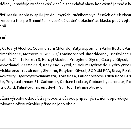
 délce, usnadňuje rozčesávání vlasů a zanechává vlasy hedvábně jemné a h
ití:
Masku na vlasy aplikujte do umytých, ručníkem vysušených délek vlas
ů vmasírujte a po 5 minutách z vlasů důkladně opláchněte. Masku používejte
dně.
ení:
, Cetearyl Alcohol, Cetrimonium Chloride, Butyrospermum Parkii Butter, Pa
imethicone, Methoxy PEG/99G-7/3 Aminopropyl Dimethicone, Triethylene G
reth-5, C11-15 Pareth-9, Benzyl Alcohol, Propylene Glycol, Caprylyl Glycol,
oxyethanol, Acetic Acid, Decylene Glycol, SSodium Hydroxide, Hydrolyzed 
ylchloroisothiazolinone, Glycerin, Butylene Glycol, SODIUM PCA, Urea, Penta
a-di-tbutyl Hydroxydrocinnamate, Trehalose, Leuconostoc/Radish Root Fe
rate, Polyquaternium-51, Carbomer, Sodium Lactate, Sodium Hyaluronate, P
itric Acid, Palmitoyl Tripeptide-1, Palmitoyl Tetrapeptide-7.
ložení výrobku odpovídá výrobce. Z důvodu případných změn doporučuje
rolovat složení výrobku přímo na jeho obale.