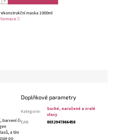
rekonstrukční maska 1000ml
informace
Doplňkové parametry
Suché, narušené a zralé
Kategorie
:
vlasy
 barvení či
EAN
:
8032947866458
ugen
lasů, a tím
azuje po