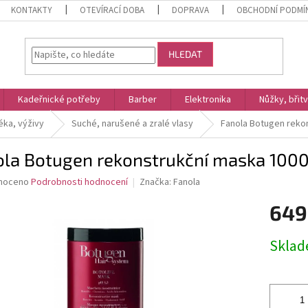
KONTAKTY
OTEVÍRACÍ DOBA
DOPRAVA
OBCHODNÍ PODMÍ
HLEDAT
Kadeřnické potřeby
Barber
Elektronika
Nůžky, břit
éka, výživy
Suché, narušené a zralé vlasy
Fanola Botugen reko
ola Botugen rekonstrukční maska 100
né
noceno
Podrobnosti hodnocení
Značka:
Fanola
ní
649
u
Měrná
Skla
cena:
ek.