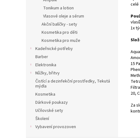
Ampule
celé
Tonikum a lotion
Použ
Vlasové oleje a sérum
vlas
Akční balíčky - sety
1x tý
Kosmetika pro děti
Slož
Kosmetika pro muže
Kadeřnické potřeby
Aqua
Barber
Amod
15 Pa
Elektronika
Phen
Nůžky, břitvy
Meth
Čistící a dezinfekční prostředky, Tekutá
Tetr
mýdla
Filt
20, C
Kosmetika
Dárkové poukazy
Za s
Učňovské sety
kont
Školení
Vybavení provozoven