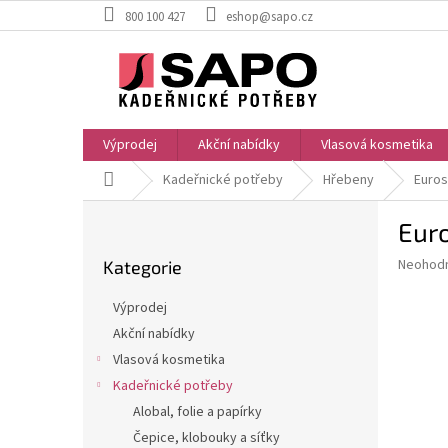
Přejít
800 100 427
eshop@sapo.cz
na
obsah
Výprodej
Akční nabídky
Vlasová kosmetika
Domů
Kadeřnické potřeby
Hřebeny
Euros
P
Euro
o
Přeskočit
s
Průměr
Neohod
Kategorie
kategorie
t
hodnoce
r
produkt
Výprodej
a
je
Akční nabídky
0,0
n
z
Vlasová kosmetika
n
5
í
Kadeřnické potřeby
hvězdič
p
Alobal, folie a papírky
a
Čepice, klobouky a síťky