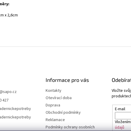
měry:
cm x 2,6cm
Informace pro vás
Odebíra
Kontakty
Vložte svů
@
sapo.cz
produktech
Otevírací doba
0 427
Doprava
adernickepotreby
E-mail
Obchodní podmínky
adernickepotreby
Reklamace
Vložením
Podmínky ochrany osobních
údajů