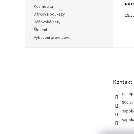
Roz
Kosmetika
Dárkové poukazy
19,5
Učňovské sety
Školení
Vybavení provozoven
Z
á
p
a
t
Kontakt
í
eshop
800 10
sapok
sapok