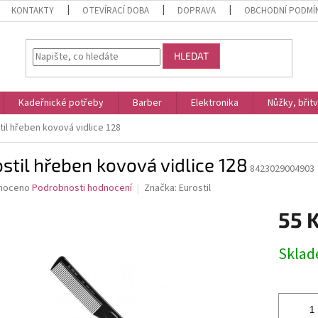
KONTAKTY
OTEVÍRACÍ DOBA
DOPRAVA
OBCHODNÍ PODMÍ
HLEDAT
Kadeřnické potřeby
Barber
Elektronika
Nůžky, břit
til hřeben kovová vidlice 128
stil hřeben kovová vidlice 128
8423029004903
né
noceno
Podrobnosti hodnocení
Značka:
Eurostil
ní
55 
u
Měrná
Skla
cena:
ek.