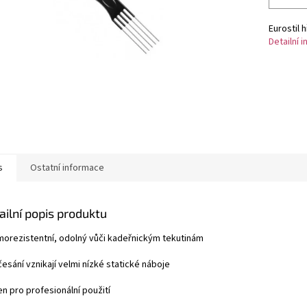
Eurostil 
Detailní 
s
Ostatní informace
ailní popis produktu
rmorezistentní, odolný vůči kadeřnickým tekutinám
 česání vznikají velmi nízké statické náboje
en pro profesionální použití