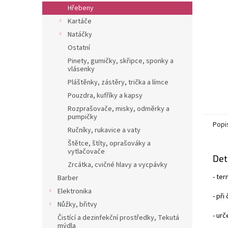
n
Hřebeny
e
Kartáče
l
Natáčky
Ostatní
Pinety, gumičky, skřipce, sponky a
vlásenky
Pláštěnky, zástěry, trička a límce
Pouzdra, kufříky a kapsy
Rozprašovače, misky, odměrky a
pumpičky
Popi
Ručníky, rukavice a vaty
Štětce, štíty, oprašováky a
vytlačovače
Det
Zrcátka, cvičné hlavy a vycpávky
- te
Barber
Elektronika
- při
Nůžky, břitvy
- urč
Čistící a dezinfekční prostředky, Tekutá
mýdla