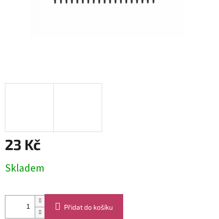
23 Kč
Měrná
Skladem
cena:
Přidat do košíku