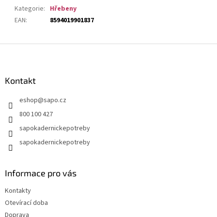
Kategorie
:
Hřebeny
EAN
:
8594019901837
Z
á
p
a
Kontakt
t
eshop
@
sapo.cz
í
800 100 427
sapokadernickepotreby
sapokadernickepotreby
Informace pro vás
Kontakty
Otevírací doba
Doprava