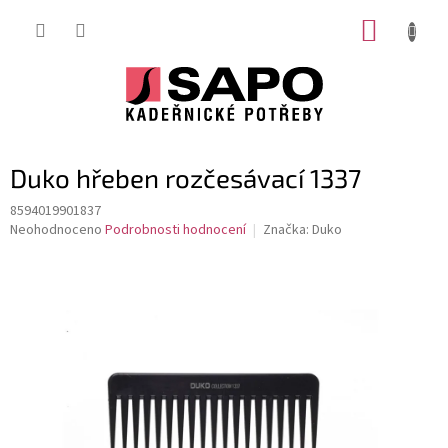
Přejít
NÁKUP
na
obsah
KOŠÍK
Duko hřeben rozčesávací 1337
8594019901837
Průměrné
Neohodnoceno
Podrobnosti hodnocení
Značka:
Duko
hodnocení
produktu
je
0,0
z
5
hvězdiček.