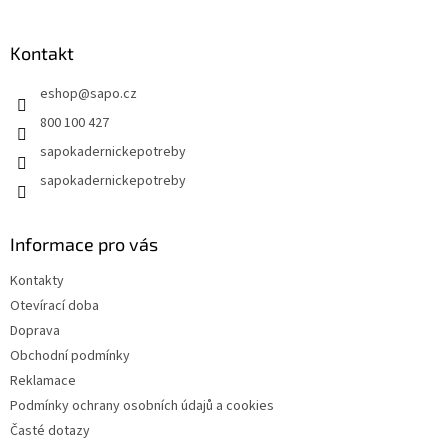
á
p
a
Kontakt
t
eshop
@
sapo.cz
í
800 100 427
sapokadernickepotreby
sapokadernickepotreby
Informace pro vás
Kontakty
Otevírací doba
Doprava
Obchodní podmínky
Reklamace
Podmínky ochrany osobních údajů a cookies
Časté dotazy