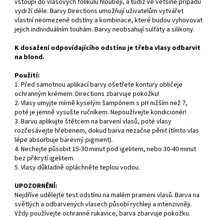
vstoupí do vlasových folikulů hlouběji, a tudíž ve většině případů
vydrží déle. Barvy Directions umožňují uživatelům vytvářet
vlastní neomezené odstíny a kombinace, které budou vyhovovat
jejich individuálním touhám. Barvy neobsahují sulfáty a silikony.
K dosažení odpovídajícího odstínu je třeba vlasy odbarvit
na blond.
Použití:
1. Před samotnou aplikací barvy ošetřete kontury obličeje
ochranným krémem. Directions zbarvuje pokožku!
2. Vlasy umyjte mírně kyselým šampónem s pH nižším než 7,
poté je jemně vysušte ručníkem. Nepoužívejte kondicionér!
3. Barvu aplikujte štětcem na barvení vlasů, poté vlasy
rozčesávejte hřebenem, dokud barva nezačne pěnit (tímto vlas
lépe absorbuje barevný pigment).
4. Nechejte působit 15-30 minut pod igelitem, nebo 30-40 minut
bez přikrytí igelitem.
5. Vlasy důkladně opláchněte teplou vodou.
UPOZORNĚNÍ:
Nejdříve udělejte test odstínu na malém prameni vlasů. Barva na
světlých a odbarvených vlasech působí rychleji a intenzivněji.
Vždy používejte ochranné rukavice, barva zbarvuje pokožku.