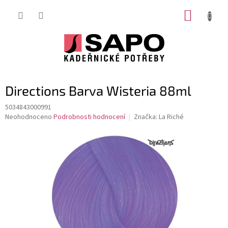
Přejít
NÁKUP
na
obsah
KOŠÍK
Directions Barva Wisteria 88ml
5034843000991
Průměrné
Neohodnoceno
Podrobnosti hodnocení
Značka:
La Riché
hodnocení
produktu
je
0,0
z
5
hvězdiček.