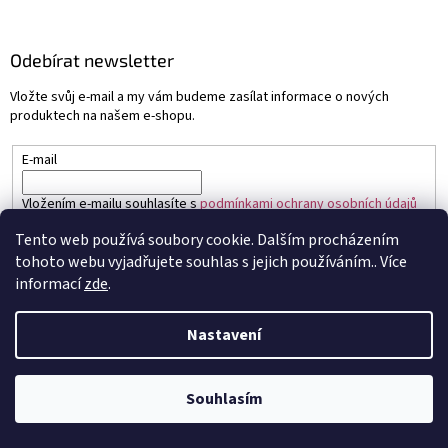
Odebírat newsletter
Vložte svůj e-mail a my vám budeme zasílat informace o nových
produktech na našem e-shopu.
E-mail
Vložením e-mailu souhlasíte s
podmínkami ochrany osobních údajů
Tento web používá soubory cookie. Dalším procházením
PŘIHLÁSIT SE
tohoto webu vyjadřujete souhlas s jejich používáním.. Více
informací
zde
.
Nastavení
Vytvořil Shoptet
Souhlasím
Copyright 2026
Sapo.cz
. Všechna práva vyhrazena.