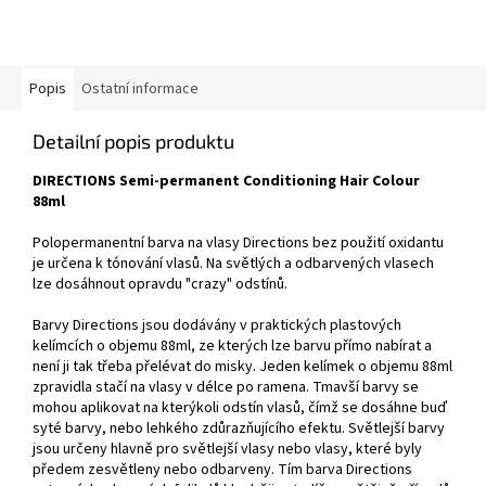
Popis
Ostatní informace
Detailní popis produktu
DIRECTIONS Semi-permanent Conditioning Hair Colour
88ml
Polopermanentní barva na vlasy Directions bez použití oxidantu
je určena k tónování vlasů. Na světlých a odbarvených vlasech
lze dosáhnout opravdu "crazy" odstínů.
Barvy Directions jsou dodávány v praktických plastových
kelímcích o objemu 88ml, ze kterých lze barvu přímo nabírat a
není ji tak třeba přelévat do misky. Jeden kelímek o objemu 88ml
zpravidla stačí na vlasy v délce po ramena. Tmavší barvy se
mohou aplikovat na kterýkoli odstín vlasů, čímž se dosáhne buď
syté barvy, nebo lehkého zdůrazňujícího efektu. Světlejší barvy
jsou určeny hlavně pro světlejší vlasy nebo vlasy, které byly
předem zesvětleny nebo odbarveny. Tím barva Directions