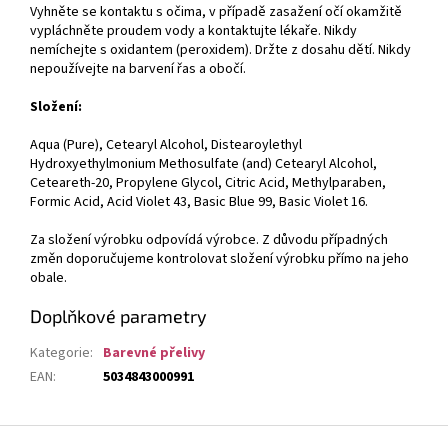
Vyhněte se kontaktu s očima, v případě zasažení očí okamžitě
vypláchněte proudem vody a kontaktujte lékaře. Nikdy
nemíchejte s oxidantem (peroxidem). Držte z dosahu dětí. Nikdy
nepoužívejte na barvení řas a obočí.
Složení:
Aqua (Pure), Cetearyl Alcohol, Distearoylethyl
Hydroxyethylmonium Methosulfate (and) Cetearyl Alcohol,
Ceteareth-20, Propylene Glycol, Citric Acid, Methylparaben,
Formic Acid, Acid Violet 43, Basic Blue 99, Basic Violet 16.
Za složení výrobku odpovídá výrobce. Z důvodu případných
změn doporučujeme kontrolovat složení výrobku přímo na jeho
obale.
Doplňkové parametry
Kategorie
:
Barevné přelivy
EAN
:
5034843000991
Z