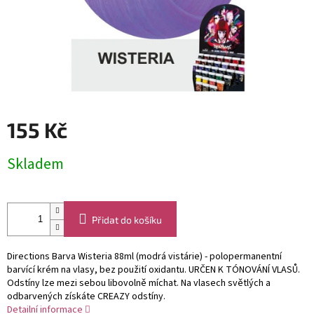
155 Kč
Měrná
Skladem
cena:
Přidat do košíku
Directions Barva Wisteria 88ml (modrá vistárie) - polopermanentní
barvící krém na vlasy, bez použití oxidantu. URČEN K TÓNOVÁNÍ VLASŮ.
Odstíny lze mezi sebou libovolně míchat. Na vlasech světlých a
odbarvených získáte CREAZY odstíny.
Detailní informace