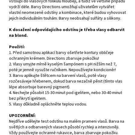
vstoupí do vlasových folikulů hlouběji, a tudíž ve většině případů
vydrží déle. Barvy Directions umožňují uživatelům vytvářet
vlastní neomezené odstíny a kombinace, které budou vyhovovat
jejich individuálním touhám. Barvy neobsahují sulfáty a silikony.
K dosažení odpovídajícího odstínu je třeba vlasy odbarvit
na blond.
Použití:
1. Před samotnou aplikací barvy ošetřete kontury obličeje
ochranným krémem. Directions zbarvuje pokožku!
2. Vlasy umyjte mírně kyselým šampónem s pH nižším než 7,
poté je jemně vysušte ručníkem. Nepoužívejte kondicionér!
3. Barvu aplikujte štětcem na barvení vlasů, poté vlasy
rozčesáveje hřebenem, dokud barva nezačně pěnit (tímto vlas
lépe absorbuje barevný pigment).
4. Nechejte působit 15-30 minut pod igelitem, nebo 30-40 minut
bez přikrytí igelitem.
5. Vlasy důkladně opláchněte teplou vodou.
UPOZORNĚNÍ:
Nejdříve udělejte test odstínu na malém prameni vlasů. Barva na
světlých a odbarvených vlasech působí rychleji a intenzivněji.
Vždy používejte ochranné rukavice, barva zbarvuje pokožku.