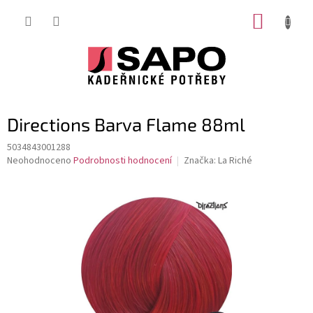
Přejít
NÁKUP
na
obsah
KOŠÍK
Directions Barva Flame 88ml
5034843001288
Průměrné
Neohodnoceno
Podrobnosti hodnocení
Značka:
La Riché
hodnocení
produktu
je
0,0
z
5
hvězdiček.