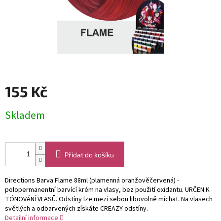
155 Kč
Měrná
Skladem
cena:
Přidat do košíku
Directions Barva Flame 88ml (plamenná oranžověčervená) -
polopermanentní barvící krém na vlasy, bez použití oxidantu. URČEN K
TÓNOVÁNÍ VLASŮ. Odstíny lze mezi sebou libovolně míchat. Na vlasech
světlých a odbarvených získáte CREAZY odstíny.
Detailní informace