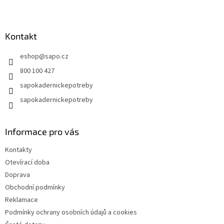
Z
á
p
a
Kontakt
t
eshop
@
sapo.cz
í
800 100 427
sapokadernickepotreby
sapokadernickepotreby
Informace pro vás
Kontakty
Otevírací doba
Doprava
Obchodní podmínky
Reklamace
Podmínky ochrany osobních údajů a cookies