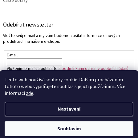
Časté dotazy
Odebírat newsletter
Vložte svůj e-mail a my vám budeme zasílat informace o nových
produktech na našem e-shopu.
E-mail
Vložením e-mailu souhlasíte s
podmínkami ochrany osobních údajů
Tento web používá soubory cookie. Dalším procházením
PŘIHLÁSIT SE
tohoto webu vyjadřujete souhlas s jejich používáním.. Více
informací
zde
.
Nastavení
Vytvořil Shoptet
Souhlasím
Copyright 2026
Sapo.cz
. Všechna práva vyhrazena.