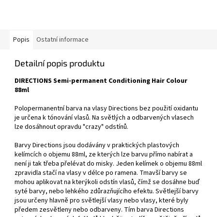
Popis
Ostatní informace
Detailní popis produktu
DIRECTIONS Semi-permanent Conditioning Hair Colour
88ml
Polopermanentní barva na vlasy Directions bez použití oxidantu
je určena k tónování vlasů. Na světlých a odbarvených vlasech
lze dosáhnout opravdu "crazy" odstínů.
Barvy Directions jsou dodávány v praktických plastových
kelímcích o objemu 88ml, ze kterých lze barvu přímo nabírat a
není ji tak třeba přelévat do misky. Jeden kelímek o objemu 88ml
zpravidla stačí na vlasy v délce po ramena. Tmavší barvy se
mohou aplikovat na kterýkoli odstín vlasů, čímž se dosáhne buď
syté barvy, nebo lehkého zdůrazňujícího efektu. Světlejší barvy
jsou určeny hlavně pro světlejší vlasy nebo vlasy, které byly
předem zesvětleny nebo odbarveny. Tím barva Directions