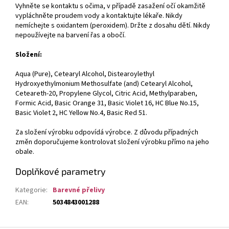
Vyhněte se kontaktu s očima, v případě zasažení očí okamžitě
vypláchněte proudem vody a kontaktujte lékaře. Nikdy
nemíchejte s oxidantem (peroxidem). Držte z dosahu dětí. Nikdy
nepoužívejte na barvení řas a obočí.
Složení:
Aqua (Pure), Cetearyl Alcohol, Distearoylethyl
Hydroxyethylmonium Methosulfate (and) Cetearyl Alcohol,
Ceteareth-20, Propylene Glycol, Citric Acid, Methylparaben,
Formic Acid, Basic Orange 31, Basic Violet 16, HC Blue No.15,
Basic Violet 2, HC Yellow No.4, Basic Red 51.
Za složení výrobku odpovídá výrobce. Z důvodu případných
změn doporučujeme kontrolovat složení výrobku přímo na jeho
obale.
Doplňkové parametry
Kategorie
:
Barevné přelivy
EAN
:
5034843001288