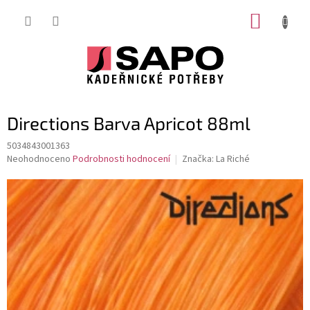
Přejít
NÁKUP
na
obsah
KOŠÍK
Directions Barva Apricot 88ml
5034843001363
Průměrné
Neohodnoceno
Podrobnosti hodnocení
Značka:
La Riché
hodnocení
produktu
je
0,0
z
5
hvězdiček.