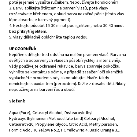
poté je jemně vysušte ručníkem. Nepoužívejte kondicionér!
3. Barvu aplikujte štětcem na barvení vlasů, poté vlasy
rozčesáveje hřebenem, dokud barva nezačně pěnit (tímto vlas
lépe absorbuje barevný pigment).
4. Nechejte působit 15-30 minut pod igelitem, nebo 30-40 minut
bez přikrytí igelitem.
5. Vlasy důkladně opláchněte teplou vodou.
UPOZORNĚNÍ:
Nejdříve udělejte test odstínu na malém prameni vlasů. Barva na
světlých a odbarvených vlasech působí rychleji a intenzivněji.
Vždy používejte ochranné rukavice, barva zbarvuje pokožku.
Vyhněte se kontaktu s očima, v případě zasažení očí okamžitě
vypláchněte proudem vody a kontaktujte lékaře. Nikdy
nemíchejte s oxidantem (peroxidem). Držte z dosahu dětí. Nikdy
nepoužívejte na barvení řas a obočí.
Složení:
Aqua (Pure), Cetearyl Alcohol, Distearoylethyl
Hydroxyethylmonium Methosulfate (and) Cetearyl Alcohol,
Ceteareth-20, Propylene Glycol, Citric Acid, Methylparaben,
Formic Acid, HC Yellow No.2, HC Yellow No.4, Basic Orange 31.