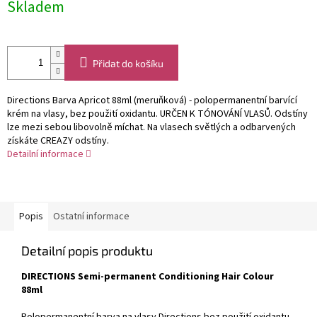
Skladem
cena:
Přidat do košíku
Directions Barva Apricot 88ml (meruňková) - polopermanentní barvící
krém na vlasy, bez použití oxidantu. URČEN K TÓNOVÁNÍ VLASŮ. Odstíny
lze mezi sebou libovolně míchat. Na vlasech světlých a odbarvených
získáte CREAZY odstíny.
Detailní informace
Popis
Ostatní informace
Detailní popis produktu
DIRECTIONS Semi-permanent Conditioning Hair Colour
88ml