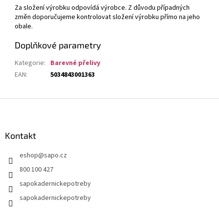
Za složení výrobku odpovídá výrobce. Z důvodu případných
změn doporučujeme kontrolovat složení výrobku přímo na jeho
obale.
Doplňkové parametry
Kategorie
:
Barevné přelivy
EAN
:
5034843001363
Z
á
p
a
Kontakt
t
eshop
@
sapo.cz
í
800 100 427
sapokadernickepotreby
sapokadernickepotreby