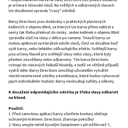
Polopermanentní barva na vlasy Directions bez použití oxidantu
je určena k tónování vlasů. Na světlých a odbarvených vlasech
lze dosáhnout opravdu "crazy" odstínů.
Barvy Directions jsou dodávány v praktických plastových
kelímcích o objemu 88ml, ze kterých lze barvu přímo nabírat a
není ji tak třeba přelévat do misky. Jeden kelímek o objemu 88ml
zpravidla stačí na vlasy v délce po ramena. Tmavší barvy se
mohou aplikovat na kterýkoli odstín vlasů, čímž se dosáhne buď
syté barvy, nebo lehkého zdůrazňujícího efektu. Světlejší barvy
jsou určeny hlavně pro světlejší vlasy nebo vlasy, které byly
předem zesvětleny nebo odbarveny. Tím barva Directions
vstoupí do vlasových folikulů hlouběji, a tudíž ve většině případů
vydrží déle. Barvy Directions umožňují uživatelům vytvářet
vlastní neomezené odstíny a kombinace, které budou vyhovovat
jejich individuálním touhám. Barvy neobsahují sulfáty a silikony.
K dosažení odpovídajícího odstínu je třeba vlasy odbarvit
na blond.
Použití:
1. Před samotnou aplikací barvy ošetřete kontury obličeje
ochranným krémem. Directions zbarvuje pokožku!
2. Vlasy umyjte mírně kyselým šampónem s pH nižším než 7,