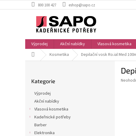
Přejít
800 100 427
eshop@sapo.cz
na
obsah
Výprodej
Akční nabídky
Vlasová kosmetika
Domů
Kosmetika
Depilační vosk Ro.ial Med 100
P
Depi
o
Přeskočit
s
Průměr
Neohod
Kategorie
kategorie
t
hodnoce
r
produkt
Výprodej
a
je
Akční nabídky
0,0
n
z
Vlasová kosmetika
n
5
í
Kadeřnické potřeby
hvězdič
p
Barber
a
Elektronika