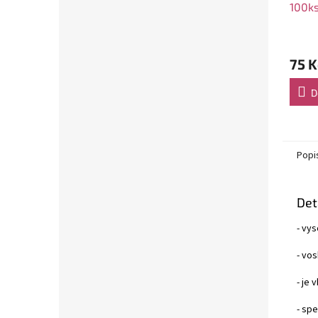
100k
75 K
D
Popi
Det
- vys
- vos
- je 
- sp