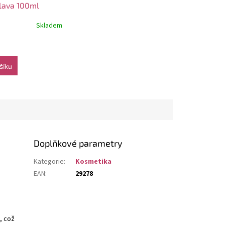
hlava 100ml
Skladem
šíku
Doplňkové parametry
Kategorie
:
Kosmetika
EAN
:
29278
, což