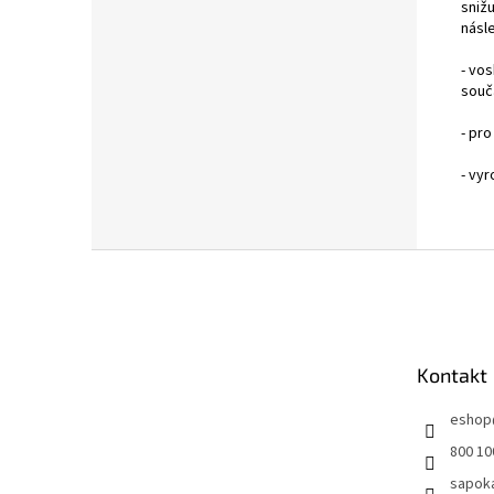
snižu
násl
- vos
souč
- pr
- vyr
Z
á
p
a
t
Kontakt
í
eshop
800 10
sapok