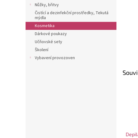
n
Nůžky, břitvy
e
Čistící a dezinfekční prostředky, Tekutá
l
mýdla
Kosmetika
Dárkové poukazy
Učňovské sety
Školení
Vybavení provozoven
Souvi
Depil