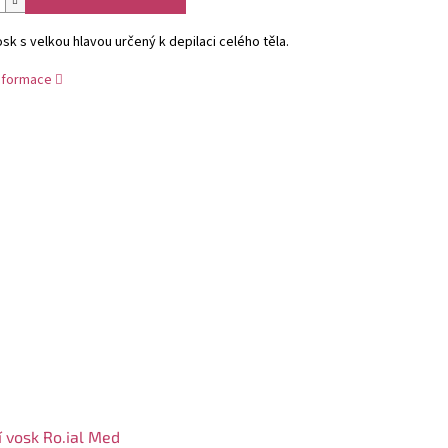
osk s velkou hlavou určený k depilaci celého těla.
informace
í vosk Ro.ial Med