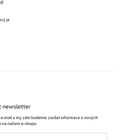
jí
erý je
t newsletter
j e-mail a my vám budeme zasílat informace o nových
 na našem e-shopu.