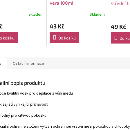
s
Vera 100ml
střední 
Skladem
Skladem
č
43 Kč
49 Kč
o košíku
Do košíku
Do ko
s
Ostatní informace
ailní popis produktu
oce kvalitní vosk pro depilace s vůní medu
k zajistí vynikající přilnavost
vhodný pro citlivou pokožku
eciální ochranné složení vytváří ochrannou vrstvu mezi pokožkou a chloupky