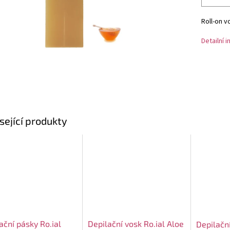
Roll-on v
Detailní 
sející produkty
ační pásky Ro.ial
Depilační vosk Ro.ial Aloe
Depilačn