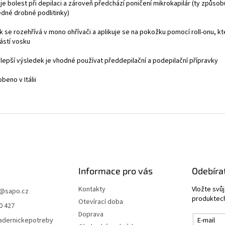
je bolest při depilaci a zároveň předchází poničení mikrokapilár (ty způsobu
edné drobné podlitinky)
k se rozehřívá v mono ohřívači a aplikuje se na pokožku pomocí roll-onu, kt
ástí vosku
o lepší výsledek je vhodné používat předdepilační a podepilační přípravky
obeno v Itálii
Informace pro vás
Odebíra
Kontakty
Vložte svů
@
sapo.cz
produktech
Otevírací doba
0 427
Doprava
adernickepotreby
E-mail