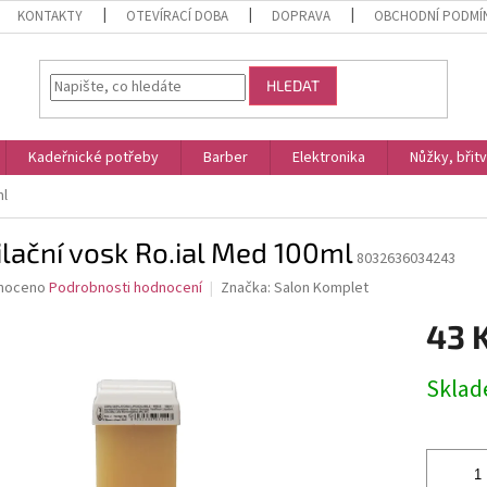
KONTAKTY
OTEVÍRACÍ DOBA
DOPRAVA
OBCHODNÍ PODMÍ
HLEDAT
Kadeřnické potřeby
Barber
Elektronika
Nůžky, břit
ml
lační vosk Ro.ial Med 100ml
8032636034243
né
noceno
Podrobnosti hodnocení
Značka:
Salon Komplet
ní
43 
u
Měrná
Skla
cena:
ek.