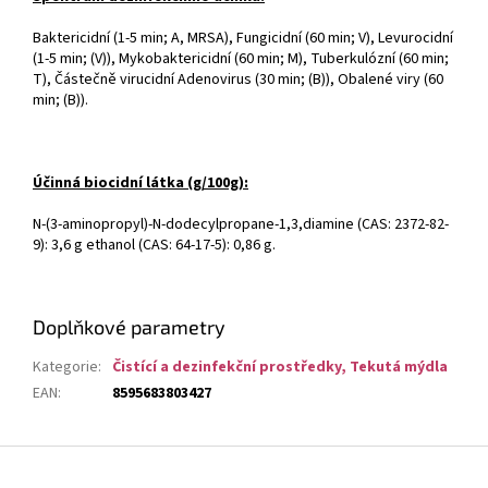
Baktericidní (1-5 min; A, MRSA), Fungicidní (60 min; V), Levurocidní
(1-5 min; (V)), Mykobaktericidní (60 min; M), Tuberkulózní (60 min;
T), Částečně virucidní Adenovirus (30 min; (B)), Obalené viry (60
min; (B)).
Účinná biocidní látka (g/100g):
N-(3-aminopropyl)-N-dodecylpropane-1,3,diamine (CAS: 2372-82-
9): 3,6 g ethanol (CAS: 64-17-5): 0,86 g.
Doplňkové parametry
Kategorie
:
Čistící a dezinfekční prostředky, Tekutá mýdla
EAN
:
8595683803427
Z
á