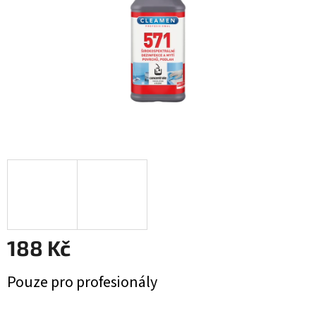
188 Kč
Měrná
Pouze pro profesionály
cena: