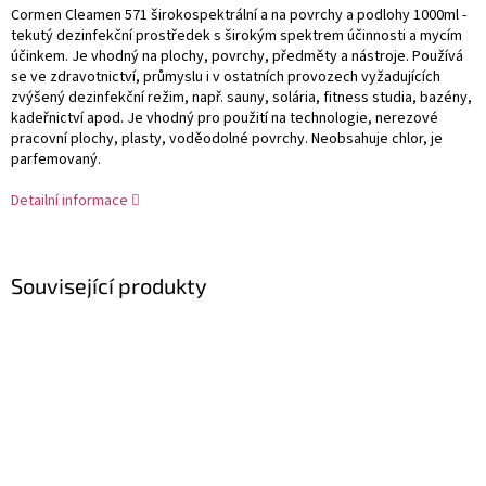
Cormen Cleamen 571 širokospektrální a na povrchy a podlohy 1000ml -
tekutý dezinfekční prostředek s širokým spektrem účinnosti a mycím
účinkem. Je vhodný na plochy, povrchy, předměty a nástroje. ​Používá
se ve zdravotnictví, průmyslu i v ostatních provozech vyžadujících
zvýšený dezinfekční režim, např. sauny, solária, fitness studia, bazény,
kadeřnictví apod. Je vhodný pro použití na technologie, nerezové
pracovní plochy, plasty, voděodolné povrchy. Neobsahuje chlor, je
parfemovaný.
Detailní informace
Související produkty