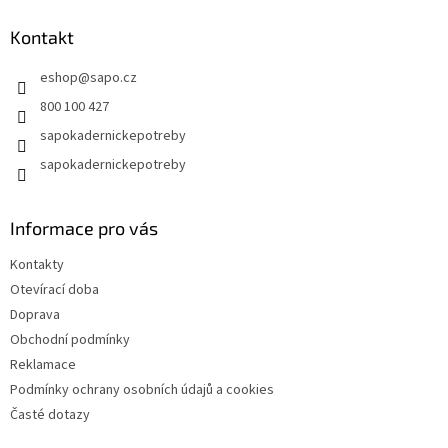
p
a
Kontakt
t
eshop
@
sapo.cz
í
800 100 427
sapokadernickepotreby
sapokadernickepotreby
Informace pro vás
Kontakty
Otevírací doba
Doprava
Obchodní podmínky
Reklamace
Podmínky ochrany osobních údajů a cookies
Časté dotazy