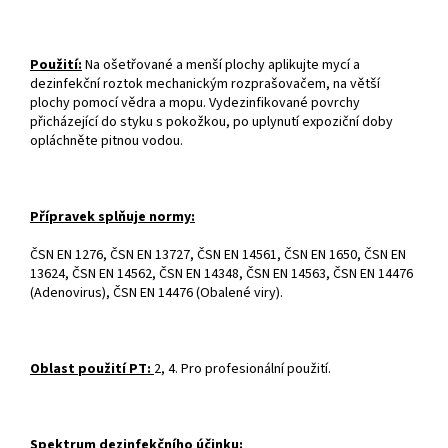
Použití:
Na ošetřované a menší plochy aplikujte mycí a
dezinfekční roztok mechanickým rozprašovačem, na větší
plochy pomocí vědra a mopu. Vydezinfikované povrchy
přicházející do styku s pokožkou, po uplynutí expoziční doby
opláchněte pitnou vodou.
Přípravek splňuje normy:
ČSN EN 1276, ČSN EN 13727, ČSN EN 14561, ČSN EN 1650, ČSN EN
13624, ČSN EN 14562, ČSN EN 14348, ČSN EN 14563, ČSN EN 14476
(Adenovirus), ČSN EN 14476 (Obalené viry).
Oblast použití PT:
2, 4. Pro profesionální použití.
Spektrum dezinfekčního účinku: