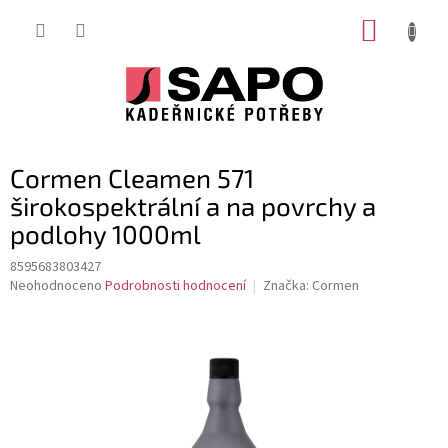
Přejít
NÁKUP
na
obsah
KOŠÍK
Cormen Cleamen 571
širokospektrální a na povrchy a
podlohy 1000ml
8595683803427
Průměrné
Neohodnoceno
Podrobnosti hodnocení
Značka:
Cormen
hodnocení
produktu
je
0,0
z
5
hvězdiček.