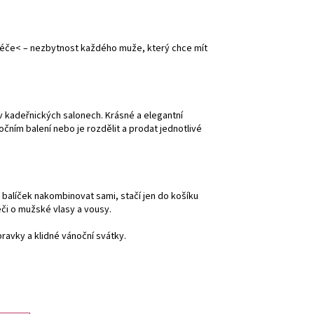
éče< – nezbytnost každého muže, který chce mít
 v kadeřnických salonech. Krásné a elegantní
čním balení nebo je rozdělit a prodat jednotlivé
si balíček nakombinovat sami, stačí jen do košíku
či o mužské vlasy a vousy.
ravky a klidné vánoční svátky.