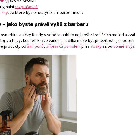
řitvy
jako od profíků.
riginální
rozprašovač
.
ůžky
, za které by se nestyděl ani barber mistr.
 – jako byste právě vyšli z barberu
osmetika značky Dandy v sobě snoubí to nejlepší z tradičních metod a kval
tojí za to vyzkoušet. Právě vánoční nadílka může být příležitostí, jak potěš
ivé produkty od
šamponů
,
přípravků po holení
přes
vosky
až po
vonné a výž