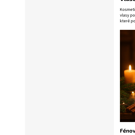
Kosmetik
vlasy p
které po
Fénov