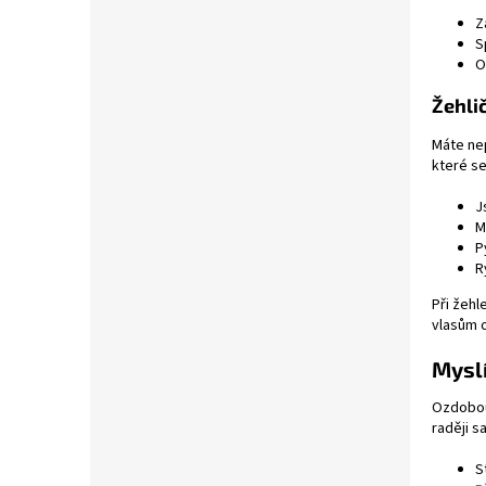
Z
S
O
Žehlič
Máte nep
které se
J
M
P
R
Při žehl
vlasům o
Myslí
Ozdobou 
raději s
S