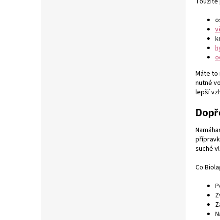
Toužíte 
o
v
k
h
o
Máte to 
nutné vo
lepší vz
Dopře
Namáhané
přípravk
suché vl
Co Biola
P
Z
Z
N