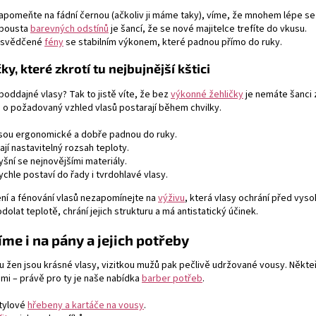
apomeňte na fádní černou (ačkoliv ji máme taky), víme, že mnohem lépe se pr
pousta
barevných odstínů
je šancí, že se nové majitelce trefíte do vkusu.
svědčené
fény
se stabilním výkonem, které padnou přímo do ruky.
ky, které zkrotí tu nejbujnější kštici
oddajné vlasy? Tak to jistě víte, že bez
výkonné žehličky
je nemáte šanci z
 o požadovaný vzhled vlasů postarají během chvilky.
sou ergonomické a dobře padnou do ruky.
ají nastavitelný rozsah teploty.
yšní se nejnovějšími materiály.
ychle postaví do řady i tvrdohlavé vlasy.
ení a fénování vlasů nezapomínejte na
výživu
, která vlasy ochrání před vys
dolat teplotě, chrání jejich strukturu a má antistatický účinek.
me i na pány a jejich potřeby
žen jsou krásné vlasy, vizitkou mužů pak pečlivě udržované vousy. Někteří 
ami – právě pro ty je naše nabídka
barber potřeb
.
tylové
hřebeny a kartáče na vousy
.