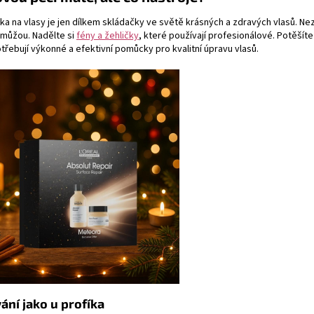
a na vlasy je jen dílkem skládačky ve světě krásných a zdravých vlasů. Ne
omůžou. Nadělte si
fény a žehličky
, které používají profesionálové. Potěšíte
třebují výkonné a efektivní pomůcky pro kvalitní úpravu vlasů.
ání jako u profíka