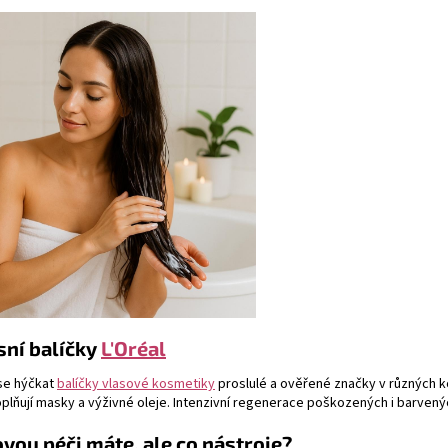
sní balíčky
L'Oréal
se hýčkat
balíčky vlasové kosmetiky
proslulé a ověřené značky v různých 
plňují masky a výživné oleje. Intenzivní regenerace poškozených i barvený
vou péči máte, ale co nástroje?