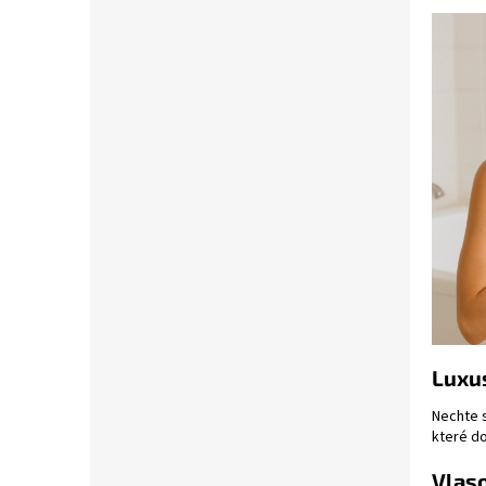
Luxu
Nechte 
které do
Vlaso