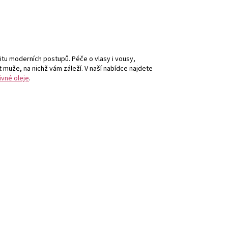
itu moderních postupů. Péče o vlasy i vousy,
it muže, na nichž vám záleží. V naší nabídce najdete
ivné oleje
.