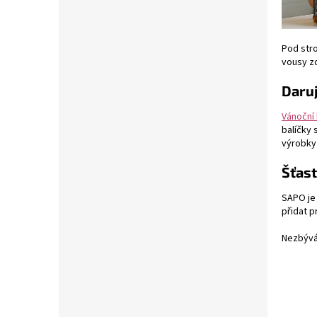
Pod str
vousy zd
Daruj
Vánoční 
balíčky 
výrobky 
Šťast
SAPO je
přidat 
Nezbývá 