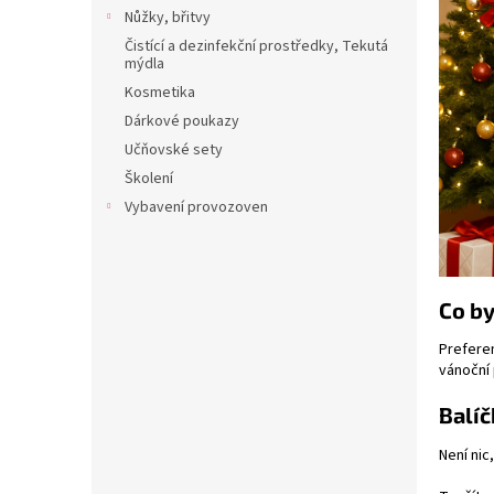
n
Nůžky, břitvy
e
Čistící a dezinfekční prostředky, Tekutá
l
mýdla
Kosmetika
Dárkové poukazy
Učňovské sety
Školení
Vybavení provozoven
Co by
Preferen
vánoční
Balí
Není nic