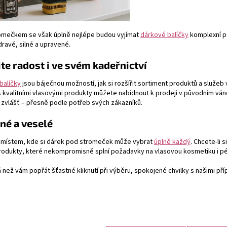
omečkem se však úplně nejlépe budou vyjímat
dárkové balíčky
komplexní p
ravé, silné a upravené.
te radost i ve svém kadeřnictví
balíčky
jsou báječnou možností, jak si rozšířit sortiment produktů a služeb
s kvalitními vlasovými produkty můžete nabídnout k prodeji v původním váno
zvlášť – přesně podle potřeb svých zákazníků.
né a veselé
 místem, kde si dárek pod stromeček může vybrat
úplně každý
. Chcete-li 
produkty, které nekompromisně splní požadavky na vlasovou kosmetiku i pé
než vám popřát šťastné kliknutí při výběru, spokojené chvilky s našimi příp