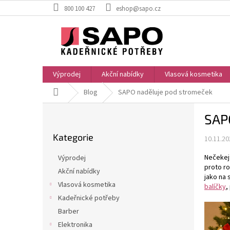
Přejít
800 100 427
eshop@sapo.cz
na
obsah
Výprodej
Akční nabídky
Vlasová kosmetika
Domů
Blog
SAPO naděluje pod stromeček
P
SAP
o
Přeskočit
s
Kategorie
kategorie
10.11.20
t
r
Nečekejt
Výprodej
a
proto ro
Akční nabídky
n
jako na
Vlasová kosmetika
n
balíčky
,
í
Kadeřnické potřeby
p
Barber
a
Elektronika