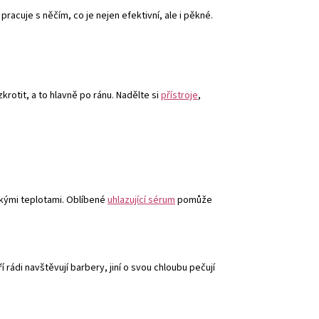
acuje s něčím, co je nejen efektivní, ale i pěkné.
krotit, a to hlavně po ránu. Nadělte si
přístroje
,
okými teplotami. Oblíbené
uhlazující sérum
pomůže
rádi navštěvují barbery, jiní o svou chloubu pečují