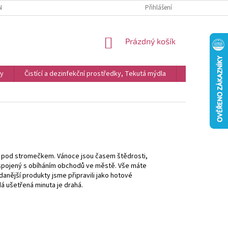
NKY
REKLAMACE
PODMÍNKY OCHRANY OSOBNÍCH ÚDAJŮ A COOKIES
Přihlášení
NÁKUPNÍ
Prázdný košík
KOŠÍK
vy
Čistící a dezinfekční prostředky, Tekutá mýdla
Kosmetika
jen pod stromečkem. Vánoce jsou časem štědrosti,
s spojený s obíháním obchodů ve městě. Vše máte
ádanější produkty jsme připravili jako hotové
á ušetřená minuta je drahá.