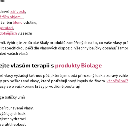
po:
slnivé
zářivosti
,
ětším objemu
,
rásném
blond
odstínu,
ydrataci
,
dolnějších
vlasech?
mít. Vybírejte ze široké škály produktů zaměřených na to, co vaše vlasy prá
lit specifickou péči dle vlasových dispozic. Všechny balíčky obsahují šamp
hled vašich vlasů.
jte vlasům terapii s
produkty Biolage
 vlasy vyžadují šetrnou péči, která jim dodá přirozený lesk a zdravý vzhl
y pro poškozené vlasy, které potřebují nový impuls do života.
Vánoční balí
asy se o vaši korunu krásy prvotřídně postarají.
ge balíčky umí?
osílit unavené vlasy.
výšit jejich lesk.
ajistit hydrataci.
avrátit hebkost.