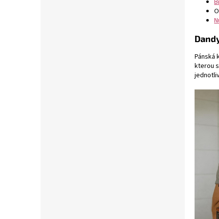
B
O
N
Dandy
Pánská k
kterou s
jednotl