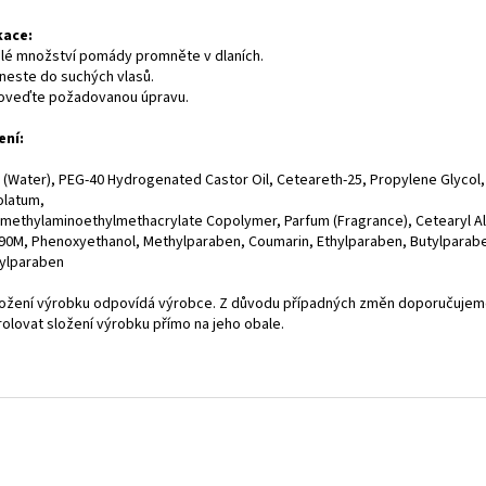
kace:
lé množství pomády promněte v dlaních.
neste do suchých vlasů.
oveďte požadovanou úpravu.
ení:
 (Water), PEG-40 Hydrogenated Castor Oil, Ceteareth-25, Propylene Glycol,
olatum,
imethylaminoethylmethacrylate Copolymer, Parfum (Fragrance), Cetearyl Al
90M, Phenoxyethanol, Methylparaben, Coumarin, Ethylparaben, Butylparab
ylparaben
ložení výrobku odpovídá výrobce. Z důvodu případných změn doporučuje
rolovat složení výrobku přímo na jeho obale.