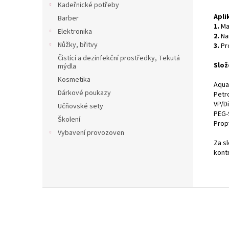
Kadeřnické potřeby
Apli
Barber
1.
Ma
Elektronika
2.
Na
Nůžky, břitvy
3.
Pr
Čistící a dezinfekční prostředky, Tekutá
Slož
mýdla
Kosmetika
Aqua
Dárkové poukazy
Petr
VP/D
Učňovské sety
PEG-
Školení
Prop
Vybavení provozoven
Za s
kont
Z
á
p
a