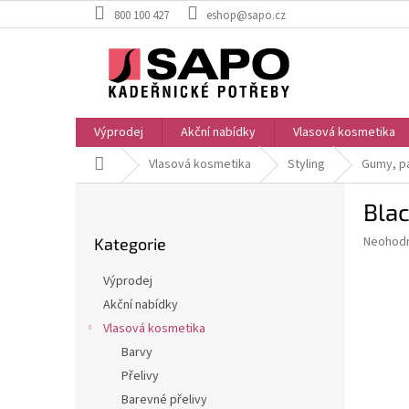
Přejít
800 100 427
eshop@sapo.cz
na
obsah
Výprodej
Akční nabídky
Vlasová kosmetika
Domů
Vlasová kosmetika
Styling
Gumy, pa
P
Blac
o
Přeskočit
s
Průměr
Neohod
Kategorie
kategorie
t
hodnoce
r
produkt
Výprodej
a
je
Akční nabídky
0,0
n
z
Vlasová kosmetika
n
5
í
Barvy
hvězdič
p
Přelivy
a
Barevné přelivy