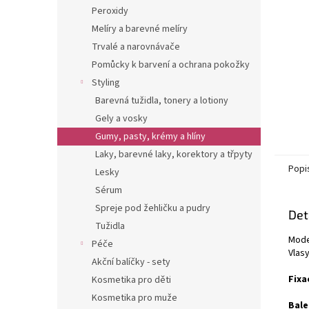
n
Peroxidy
e
Melíry a barevné melíry
l
Trvalé a narovnávače
Pomůcky k barvení a ochrana pokožky
Styling
Barevná tužidla, tonery a lotiony
Gely a vosky
Gumy, pasty, krémy a hlíny
Laky, barevné laky, korektory a třpyty
Popi
Lesky
Sérum
Spreje pod žehličku a pudry
Det
Tužidla
Mode
Péče
Vlas
Akční balíčky - sety
Fixa
Kosmetika pro děti
Kosmetika pro muže
Bale