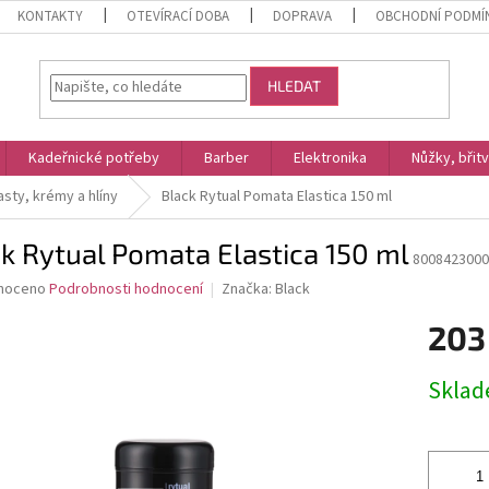
KONTAKTY
OTEVÍRACÍ DOBA
DOPRAVA
OBCHODNÍ PODMÍ
HLEDAT
Kadeřnické potřeby
Barber
Elektronika
Nůžky, břit
sty, krémy a hlíny
Black Rytual Pomata Elastica 150 ml
k Rytual Pomata Elastica 150 ml
8008423000
né
noceno
Podrobnosti hodnocení
Značka:
Black
ní
203
u
Měrná
Skla
cena:
ek.