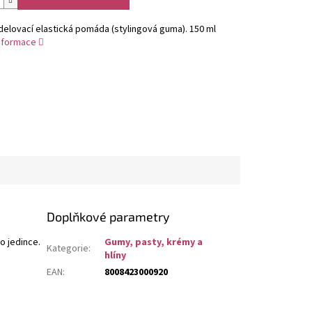
elovací elastická pomáda (stylingová guma). 150 ml
informace
Doplňkové parametry
o jedince.
Gumy, pasty, krémy a
Kategorie
:
hlíny
EAN
:
8008423000920