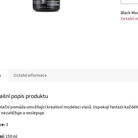
Black Mod
Detailní 
s
Ostatní informace
ailní popis produktu
lační pomáda umožňující kreativní modelaci vlasů. Uspokojí fantazii každéh
y nezatěžuje a neslepuje.
ce:
3
ní:
150 ml