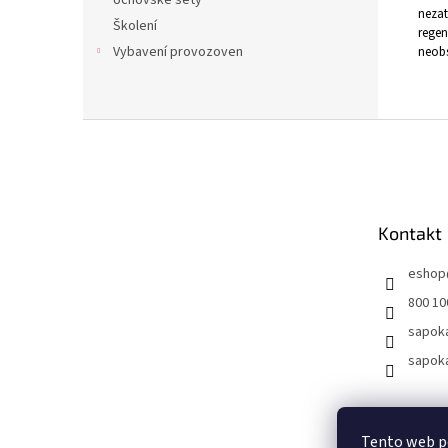
Učňovské sety
nezat
Školení
regen
Vybavení provozoven
neobs
Z
á
p
a
t
Kontakt
í
eshop
800 10
sapok
sapok
Tento web p