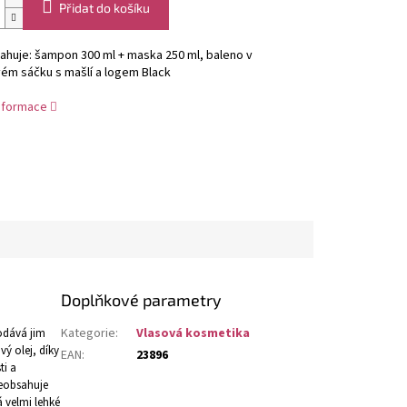
Přidat do košíku
ahuje: šampon 300 ml + maska 250 ml, baleno v
ém sáčku s mašlí a logem Black
informace
Doplňkové parametry
Kategorie
:
Vlasová kosmetika
dodává jim
ý olej, díky
EAN
:
23896
ti a
neobsahuje
 velmi lehké