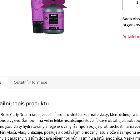
Sada obs
organzov
Detailní 
s
Ostatní informace
ailní popis produktu
 Rose Curly Dream řada je ideální pro
pro vlnité a kudrnaté vlasy, které definuje a 
bnou výživu. Šampon má velmi lehké nezatěžující složení, které obsahuje baobabov
mu jsou vlasy hydratovány a regenerovány. Šampon bojuje proti suchosti, lámavos
tění vlasů, vlasy uhlazuje, posiluje a dodává jim přirozený lesk. Složení šamponu 
ony a parabeny. Vlasům dodává příjemnou vůni jasmínu a listů jahodníku.
Maska má