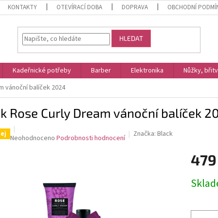
KONTAKTY
OTEVÍRACÍ DOBA
DOPRAVA
OBCHODNÍ PODMÍ
HLEDAT
Kadeřnické potřeby
Barber
Elektronika
Nůžky, břit
m vánoční balíček 2024
k Rose Curly Dream vánoční balíček 2
Značka:
Black
ej
Průměrné
Neohodnoceno
Podrobnosti hodnocení
hodnocení
479
produktu
je
0,0
Měrná
Skla
z
cena:
5
hvězdiček.