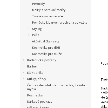
n
Peroxidy
e
Melíry a barevné melíry
l
Trvalé a narovnávače
Pomůcky k barvení a ochrana pokožky
Styling
Péče
Akční balíčky - sety
Kosmetika pro děti
Kosmetika pro muže
Kadeřnické potřeby
Popi
Barber
Elektronika
Nůžky, břitvy
Det
Čistící a dezinfekční prostředky, Tekutá
Black
mýdla
potře
Kosmetika
které
Dárkové poukazy
krepa
silik