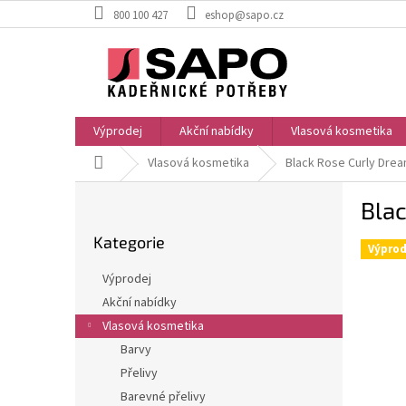
Přejít
800 100 427
eshop@sapo.cz
na
obsah
Výprodej
Akční nabídky
Vlasová kosmetika
Domů
Vlasová kosmetika
Black Rose Curly Drea
P
Blac
o
Přeskočit
s
Kategorie
kategorie
t
Výprod
r
Výprodej
a
Akční nabídky
n
Vlasová kosmetika
n
í
Barvy
p
Přelivy
a
Barevné přelivy