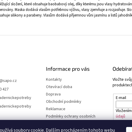
ěžující složení, které obsahuje baobabový olej, díky kterému jsou vlasy hydratován
erovány. Maska dodává vlasům potřebnou výživu, vlasy zjemňuje a rozjasňuje. Sl
ahuje silikony a parabeny. Vlasům dodává příjemnou vůni jasmínu a listů jahodník
Informace pro vás
Odebíra
Kontakty
Vložte svů
@
sapo.cz
produktech
Otevírací doba
0 427
Doprava
adernickepotreby
E-mail
Obchodní podmínky
adernickepotreby
Reklamace
Vložením
Podmínky ochrany osobních
údajů
údajů a cookies
Časté dotazy
oužívá soubory cookie. Dalším procházením tohoto webu
PŘIHL