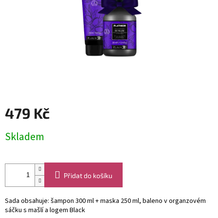
479 Kč
Měrná
Skladem
cena:
Přidat do košíku
Sada obsahuje: šampon 300 ml + maska 250 ml, baleno v organzovém
sáčku s mašlí a logem Black