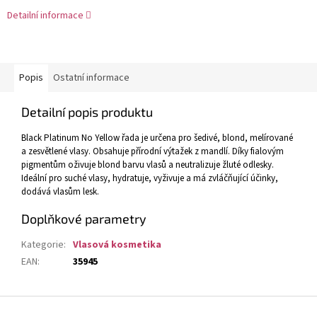
Detailní informace
Popis
Ostatní informace
Detailní popis produktu
Black Platinum No Yellow řada je určena
pro šedivé, blond, melírované
a zesvětlené vlasy. Obsahuje přírodní výtažek z mandlí. Díky fialovým
pigmentům oživuje blond barvu vlasů a neutralizuje žluté odlesky.
Ideální pro suché vlasy, hydratuje, vyživuje a má zvláčňující účinky,
dodává vlasům lesk.
Doplňkové parametry
Kategorie
:
Vlasová kosmetika
EAN
:
35945
Z