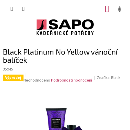
Přejít
NÁKUP
na
obsah
KOŠÍK
Black Platinum No Yellow vánoční
balíček
35945
Značka:
Black
Výprodej
Průměrné
Neohodnoceno
Podrobnosti hodnocení
hodnocení
produktu
je
0,0
z
5
hvězdiček.