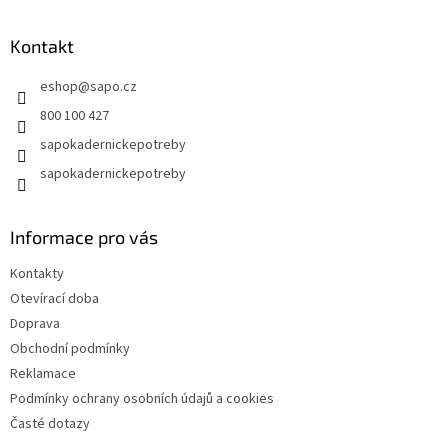
á
p
a
Kontakt
t
eshop
@
sapo.cz
í
800 100 427
sapokadernickepotreby
sapokadernickepotreby
Informace pro vás
Kontakty
Otevírací doba
Doprava
Obchodní podmínky
Reklamace
Podmínky ochrany osobních údajů a cookies
Časté dotazy