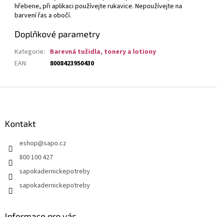
hřebene, při aplikaci používejte rukavice. Nepoužívejte na
barvení řas a obočí.
Doplňkové parametry
Kategorie
:
Barevná tužidla, tonery a lotiony
EAN
:
8008423950430
Z
á
p
a
Kontakt
t
eshop
@
sapo.cz
í
800 100 427
sapokadernickepotreby
sapokadernickepotreby
Informace pro vás