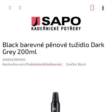
Přejít
NÁKUP
na
obsah
KOŠÍK
Black barevné pěnové tužidlo Dark
Grey 200ml
8008423950430
Průměrné
Neohodnoceno
Podrobnosti hodnocení
Značka:
Black
hodnocení
produktu
je
0,0
z
5
hvězdiček.