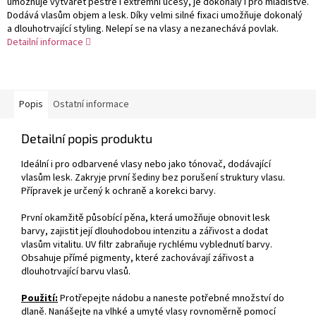
umožňuje vytvářet pestré i extrémní účesy, je dokonalý i pro mladistvé.
Dodává vlasům objem a lesk. Díky velmi silné fixaci umožňuje dokonalý
a dlouhotrvající styling. Nelepí se na vlasy a nezanechává povlak.
Detailní informace
Popis
Ostatní informace
Detailní popis produktu
Ideální i pro odbarvené vlasy nebo jako tónovač, dodávající
vlasům lesk. Zakryje první šediny bez porušení struktury vlasu.
Přípravek je určený k ochraně a korekci barvy.
První okamžitě působící pěna, která umožňuje obnovit lesk
barvy, zajistit její dlouhodobou intenzitu a zářivost a dodat
vlasům vitalitu. UV filtr zabraňuje rychlému vyblednutí barvy.
Obsahuje přímé pigmenty, které zachovávají zářivost a
dlouhotrvající barvu vlasů.
Použití:
Protřepejte nádobu a naneste potřebné množství do
dlaně. Nanášejte na vlhké a umyté vlasy rovnoměrně pomocí