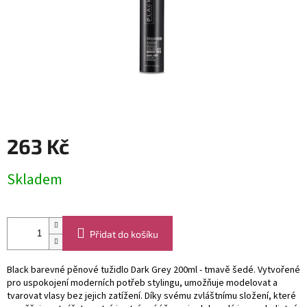
263 Kč
Měrná
Skladem
cena:
Přidat do košíku
Black barevné pěnové tužidlo Dark Grey 200ml - tmavě šedé. Vytvořené
pro uspokojení moderních potřeb stylingu, umožňuje modelovat a
tvarovat vlasy bez jejich zatížení. Díky svému zvláštnímu složení, které