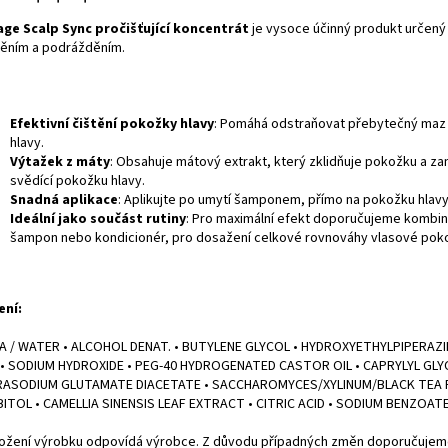
age Scalp Sync pročišťující koncentrát
je vysoce účinný produkt určený 
ěním a podrážděním.
Efektivní čištění pokožky hlavy
: Pomáhá odstraňovat přebytečný maz a
hlavy.
Výtažek z máty
: Obsahuje mátový extrakt, který zklidňuje pokožku a zane
svědící pokožku hlavy.
Snadná aplikace
: Aplikujte po umytí šamponem, přímo na pokožku hlavy
Ideální jako součást rutiny
: Pro maximální efekt doporučujeme kombino
šampon nebo kondicionér, pro dosažení celkové rovnováhy vlasové pok
ení:
 / WATER • ALCOHOL DENAT. • BUTYLENE GLYCOL • HYDROXYETHYLPIPERAZIN
 • SODIUM HYDROXIDE • PEG-40 HYDROGENATED CASTOR OIL • CAPRYLYL GL
ASODIUM GLUTAMATE DIACETATE • SACCHAROMYCES/XYLINUM/BLACK TEA FER
ITOL • CAMELLIA SINENSIS LEAF EXTRACT • CITRIC ACID • SODIUM BENZOATE •
ložení výrobku odpovídá výrobce. Z důvodu případných změn doporučujeme 