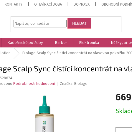
KONTAKTY
OTEVÍRACÍ DOBA
DOPRAVA
OBCHODNÍ PODMÍ
HLEDAT
Kadeřnické potřeby
Barber
Elektronika
Nůžky, břit
lotion
Biolage Scalp Sync čistící koncentrát na vlasovou pokožku 20
age Scalp Sync čistící koncentrát na
528674
né
noceno
Podrobnosti hodnocení
Značka:
Biolage
ní
669
u
Měrná
Skla
cena:
ek.