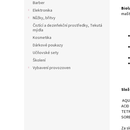
Barber
Biol
Elektronika
mašt
Nůžky, břitvy
Čistící a dezinfekční prostředky, Tekutá
mýdla
Kosmetika
Dárkové poukazy
Učňovské sety
Školení
Vybavení provozoven
Slož
AQUA
ACID
TETR
SORB
Za s