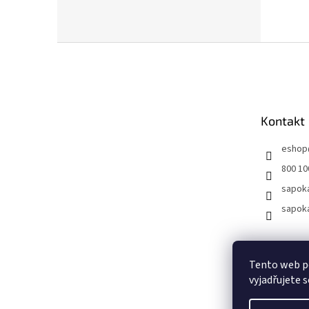
Z
á
p
a
t
Kontakt
í
eshop
800 10
sapok
sapok
Tento web p
vyjadřujete s