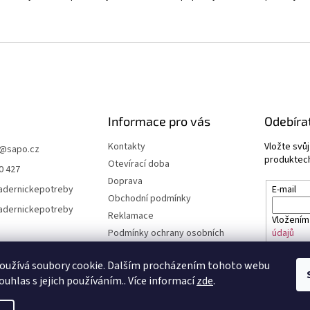
Informace pro vás
Odebíra
Kontakty
Vložte svů
@
sapo.cz
produktech
Otevírací doba
0 427
Doprava
adernickepotreby
E-mail
Obchodní podmínky
adernickepotreby
Reklamace
Vložením
Podmínky ochrany osobních
údajů
údajů a cookies
Časté dotazy
oužívá soubory cookie. Dalším procházením tohoto webu
PŘIHL
ouhlas s jejich používáním.. Více informací
zde
.