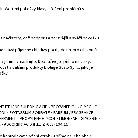
k ošetření pokožky hlavy a řešení problémů s
 nečistoty, což podporuje zdravější a svěží pokožku
chává příjemný chladivý pocit, ideální pro citlivou či
 a jemně vmasírujte. Nepoužívejte přímo na vlasy.
vat s dalšími produkty Biolage Scalp Sync, jako je
ožky.
E ETHANE SULFONIC ACID • PROPANEDIOL • GLYCOLIC
YCOL • POTASSIUM SORBATE • PARFUM / FRAGRANCE •
MENT • PROPYLENE GLYCOL • LIMONENE • GLYCERIN •
 ASCORBIC ACID (F.I.L. Z70034134/1).
kontrolovat složení výrobku přímo na jeho obale.