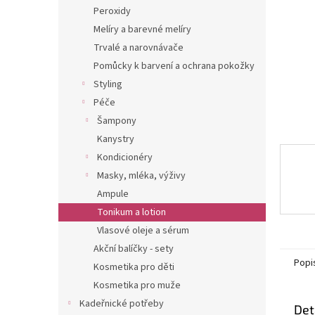
n
Peroxidy
e
Melíry a barevné melíry
l
Trvalé a narovnávače
Pomůcky k barvení a ochrana pokožky
Styling
Péče
Šampony
Kanystry
Kondicionéry
Masky, mléka, výživy
Ampule
Tonikum a lotion
Vlasové oleje a sérum
Akční balíčky - sety
Popi
Kosmetika pro děti
Kosmetika pro muže
Kadeřnické potřeby
Det